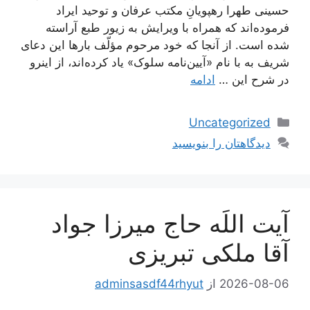
حسینی طهرا رهپویانِ مکتب عرفان و توحید ایراد
فرموده‌اند که همراه با ویرایش به زیور طبع آراسته
شده است. از آنجا که خود مرحوم مؤلّف بارها این دعای
شریف به با نام «آیین‌نامه سلوک» یاد کرده‌اند، از اینرو
در شرح این …
ادامه
دسته‌ها
Uncategorized
دیدگاهتان را بنویسید
آیت اللَه حاج میرزا جواد
آقا ملکی تبریزی
2026-08-06
از
adminsasdf44rhyut