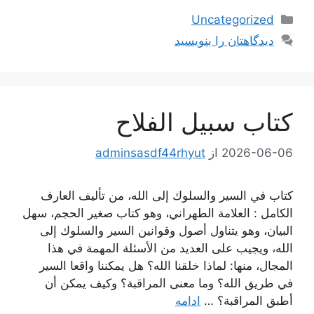
دسته‌ها
Uncategorized
دیدگاهتان را بنویسید
كتاب سبيل الفلاح
2026-06-06
از
adminsasdf44rhyut
كتاب في السير والسلوك إلى الله، من تأليف العارف
الكامل : العلامة الطهراني، وهو كتاب صغير الحجم، سهل
البيان، وهو يتناول أصول وقوانين السير والسلوك إلى
الله، ويجيب على العديد من الأسئلة المهمة في هذا
المجال، منها: لماذا خلقنا الله؟ هل يمكننا واقعا السير
في طريق الله؟ وما معنى المراقبة؟ وكيف يمكن أن
أطبق المراقبة؟ …
ادامه