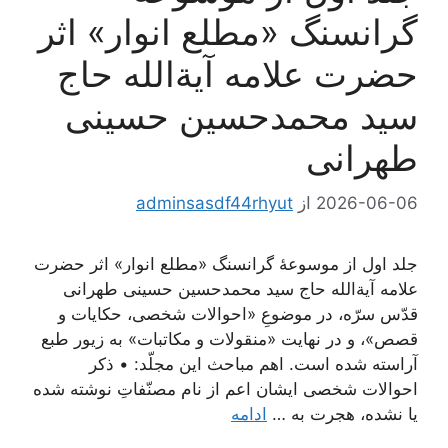
گرانسنگ «مطلع انوار» اثر
حضرت علامه آیة‌الله حاج
سید محمدحسین حسینی
طهرانی
2026-06-06
از
adminsasdf44rhyut
جلد اول از موسوعۀ گرانسنگ «مطلع انوار» اثر حضرت
علامه آیة‌الله حاج سید محمدحسین حسینی طهرانی
قدّس سرّه، در موضوعِ «احوالات شخصی، حکایات و
قصص»، و در نهایت «منقولات و مکاتبات» به زیور طبع
آراسته شده است. اهم مباحث این مجلّد: • ذکر
احوالات شخصی ایشان اعم از نام مصنّفاتِ نوشته شده
یا نشده، هجرت به …
ادامه