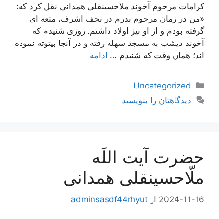
كرامات مرحوم آخوند ملاحسينقلى همدانى نقل كرد كه:
«من در زمان مرحوم پدرم در نجف اشرف، متعه‏ اى
گرفته بودم و از او نيز اولاد داشتم. روزى شنيدم كه
آخوند ديشب به مسجد سهله رفته و در آنجا بيتوته نموده‏
اند؛ همان وقت كه شنيدم …
ادامه
دسته‌ها
Uncategorized
دیدگاهتان را بنویسید
حضرت آیت اللَه
ملّاحسینقلی همدانی
2024-11-16
از
adminsasdf44rhyut