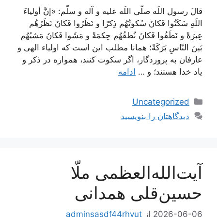
قالَ رسول اللَه صلّى اللَه عليه و آله و سلّم: «إنَّ أولياءَ
اللَهِ سَكَتُوا فَكانَ سُكوتُهُم ذِكرًا و نَظَرُوا فَكانَ نَظَرُهُم
عِبرَةً و نَطَقُوا فَكانَ نُطقُهُم حِكمَةً و مَشَوا فَكانَ مَشيُهُم
بَينَ النّاسِ بَرَكَةً؛ همانا مطلب اين است كه اولياء الهى و
عارفان به پروردگار، اگر سكوت كنند، همواره در ذكر و
ياد خدا هستند؛ و …
ادامه
دسته‌ها
Uncategorized
دیدگاهتان را بنویسید
آیت‌الله‌العظمی ملّا
حسین‌قلی همدانی
2026-06-06
از
adminsasdf44rhyut