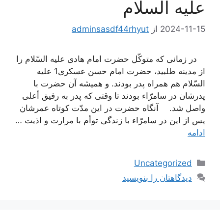
علیه السلام
2024-11-15
از
adminsasdf44rhyut
در زمانى كه متوكّل حضرت امام هادى علیه السّلام را
از مدینه طلبید، حضرت امام حسن عسكرى1 علیه
السّلام هم همراه پدر بودند. و همیشه آن حضرت با
پدرشان در سامرّاء بودند تا وقتى كه پدر به رفیق أعلى
واصل شد. آنگاه حضرت در این مدّت كوتاه عمرشان
پس از این در سامرّاء با زندگى توأم با مرارت و اذیت …
ادامه
دسته‌ها
Uncategorized
دیدگاهتان را بنویسید