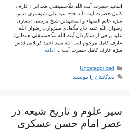
اساتید حضرت آیت اللَه ملّاحسینقلی همدانی : عارف
کامل حضرت آیت اللَه حاج سید علی شوشتری قدس
سرّه خاتم الفقهاء و المجتهدین شیخ مرتضی انصاری
رضوان اللَه علیه حاج ملّاهادی سبزواری رضوان اللَه
علیه برخی از شاگردان آیت اللَه ملّاحسینقلی همدانی:
عارف کامل مرحوم آیت اللَه سيد احمد كربلايى قدس
سرّه عارف کامل حضرت آیت …
ادامه
دسته‌ها
Uncategorized
دیدگاهتان را بنویسید
سیر علوم و تاریخ شیعه در
عصر امام حسن عسكرى