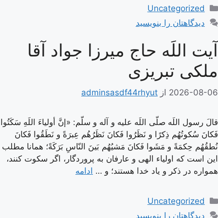
دسته‌ها
Uncategorized
دیدگاهتان را بنویسید
آیت اللَه حاج میرزا جواد آقا
ملکی تبریزی
2026-08-06
از
adminsasdf44rhyut
قالَ رسول اللَه صلّى اللَه عليه و آله و سلّم: «إنَّ أولياءَ اللَهِ سَكَتُوا
فَكانَ سُكوتُهُم ذِكرًا و نَظَرُوا فَكانَ نَظَرُهُم عِبرَةً و نَطَقُوا فَكانَ
نُطقُهُم حِكمَةً و مَشَوا فَكانَ مَشيُهُم بَينَ النّاسِ بَرَكَةً؛ همانا مطلب
اين است كه اولياء الهى و عارفان به پروردگار، اگر سكوت كنند،
همواره در ذكر و ياد خدا هستند؛ و …
ادامه
دسته‌ها
Uncategorized
دیدگاهتان را بنویسید