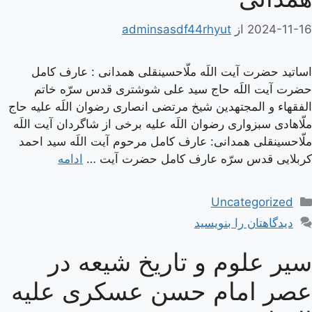
2024-11-16
از
adminsasdf44rhyut
اساتید حضرت آیت اللَه ملّاحسینقلی همدانی : عارف کامل
حضرت آیت اللَه حاج سید علی شوشتری قدس سرّه خاتم
الفقهاء و المجتهدین شیخ مرتضی انصاری رضوان اللَه علیه حاج
ملّاهادی سبزواری رضوان اللَه علیه برخی از شاگردان آیت اللَه
ملّاحسینقلی همدانی: عارف کامل مرحوم آیت اللَه سيد احمد
كربلايى قدس سرّه عارف کامل حضرت آیت …
ادامه
دسته‌ها
Uncategorized
دیدگاهتان را بنویسید
سیر علوم و تاریخ شیعه در
عصر امام حسن عسكرى علیه