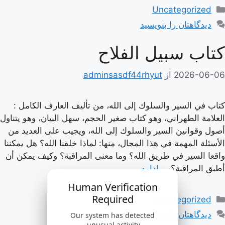
دسته‌ها
Uncategorized
دیدگاهتان را بنویسید
كتاب سبيل الفلاح
2026-06-06
از
adminsasdf44rhyut
كتاب في السير والسلوك إلى الله، من تأليف العارف الكامل :
العلامة الطهراني، وهو كتاب صغير الحجم، سهل البيان، وهو يتناول
أصول وقوانين السير والسلوك إلى الله، ويجيب على العديد من
الأسئلة المهمة في هذا المجال، منها: لماذا خلقنا الله؟ هل يمكننا
واقعا السير في طريق الله؟ وما معنى المراقبة؟ وكيف يمكن أن
أطبق المراقبة؟ …
ادامه
Human Verification
دسته‌ها
Required
Uncategorized
دیدگاهتان را بنویسید
Our system has detected
unusual activity.