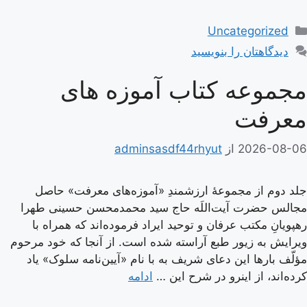
دسته‌ها
Uncategorized
دیدگاهتان را بنویسید
مجموعه کتاب آموزه های
معرفت
2026-08-06
از
adminsasdf44rhyut
جلد دوم از مجموعۀ ارزشمندِ «آموزه‌های معرفت» حاصل
مجالس حضرت آیت‌اللَه حاج سید محمدمحسن حسینی طهرا
رهپویانِ مکتب عرفان و توحید ایراد فرموده‌اند که همراه با
ویرایش به زیور طبع آراسته شده است. از آنجا که خود مرحوم
مؤلّف بارها این دعای شریف به با نام «آیین‌نامه سلوک» یاد
کرده‌اند، از اینرو در شرح این …
ادامه