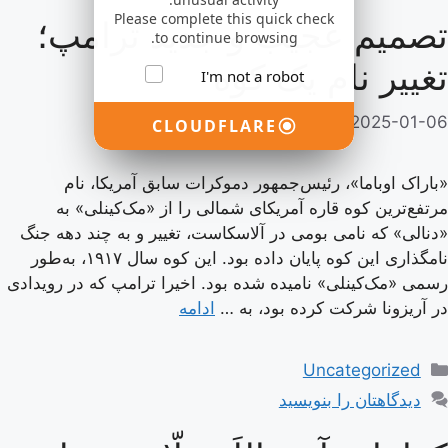
Please complete this quick check
تصمیم عجیب و جدید ترامپ؛
to continue browsing.
تغییر نام یک کوه
I'm not a robot
2025-01-06
از
adminsasdf44rhyut
CLOUDFLARE
«باراک اوباما»، رئیس‌جمهور دموکرات سابق آمریکا، نام
مرتفع‌ترین کوه قاره آمریکای شمالی را از «مک‌کینلی» به
«دنالی» که نامی بومی در آلاسکاست، تغییر و به چند دهه جنگ
نامگذاری این کوه پایان داده بود. این کوه سال ۱۹۱۷، به‌طور
رسمی «مک‌کینلی» نامیده شده بود. اخیرا ترامپ که در رویدادی
در آریزونا شرکت کرده بود، به …
ادامه
دسته‌ها
Uncategorized
دیدگاهتان را بنویسید