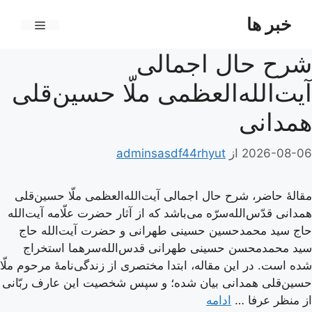
رش
خبر ها
ه
فهرست
حتوا
شرح حال اجمالی
آیت‌الله‌العظمی ملّا حسین‌قلی
همدانی
2026-08-06
از
adminsasdf44rhyut
مقالۀ حاضر، شرح حال اجمالی آیت‌الله‌العظمی ملّا حسین‌قلی
همدانی قدّس‌الله‌سرّه می‌باشد که از آثار حضرت علّامه آیت‌الله
حاج سید محمدحسین حسینی طهرانی و حضرت آیت‌الله حاج
سید محمدمحسن حسینی طهرانی قدس‌الله‌سرهما استخراج
شده است. در این مقاله، ابتدا مختصری از زندگی‌نامۀ مرحوم ملّا
حسین‌قلی همدانی بیان شده؛ و سپس شخصیت این عارف ربّانی
از منظر عرفا …
ادامه