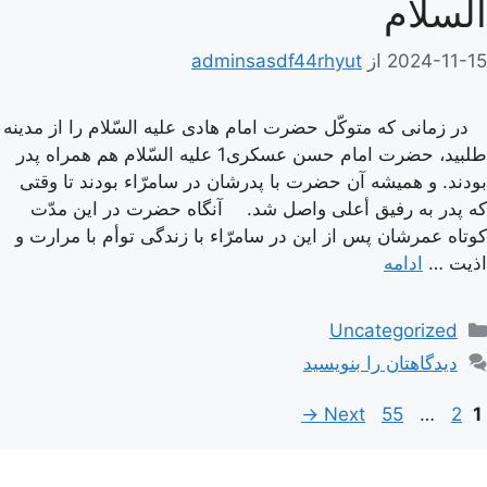
السلام
2024-11-15
از
adminsasdf44rhyut
در زمانى كه متوكّل حضرت امام هادى علیه السّلام را از مدینه
طلبید، حضرت امام حسن عسكرى1 علیه السّلام هم همراه پدر
بودند. و همیشه آن حضرت با پدرشان در سامرّاء بودند تا وقتى
كه پدر به رفیق أعلى واصل شد. آنگاه حضرت در این مدّت
كوتاه عمرشان پس از این در سامرّاء با زندگى توأم با مرارت و
اذیت …
ادامه
دسته‌ها
Uncategorized
دیدگاهتان را بنویسید
اوبری
Page
Page
Page
→
Next
55
…
2
1
وشته‌ها