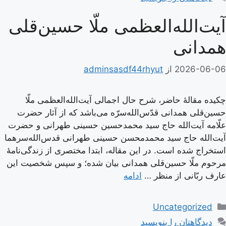
آیت‌الله‌العظمی ملّا حسین‌قلی
همدانی
2026-06-06
از
adminsasdf44rhyut
چکیده مقالۀ حاضر، شرح حال اجمالی آیت‌الله‌العظمی ملّا
حسین‌قلی همدانی قدّس‌الله‌سرّه می‌باشد که از آثار حضرت
علّامه آیت‌الله حاج سید محمدحسین حسینی طهرانی و حضرت
آیت‌الله حاج سید محمدمحسن حسینی طهرانی قدس‌الله‌سرهما
استخراج شده است. در این مقاله، ابتدا مختصری از زندگی‌نامۀ
مرحوم ملّا حسین‌قلی همدانی بیان شده؛ و سپس شخصیت این
عارف ربّانی از منظر …
ادامه
دسته‌ها
Uncategorized
دیدگاهتان را بنویسید