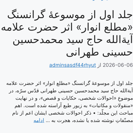
جلد اول از موسوعۀ گرانسنگ
«مطلع انوار» اثر حضرت علامه
آیة‌الله حاج سید محمدحسین
حسینی طهرانی
2026-06-06
از
adminsasdf44rhyut
جلد اول از موسوعۀ گرانسنگ «مطلع انوار» اثر حضرت علامه
آیة‌الله حاج سید محمدحسین حسینی طهرانی قدّس سرّه، در
موضوعِ «احوالات شخصی، حکایات و قصص»، و در نهایت
«منقولات و مکاتبات» به زیور طبع آراسته شده است. اهم
مباحث این مجلّد: • ذکر احوالات شخصی ایشان اعم از نام
مصنّفاتِ نوشته شده یا نشده، هجرت به …
ادامه