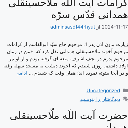
کرامات آیت اللَه ملّاحسینقلی
همدانی قدّس سرّه
2024-11-17
از
adminsasdf44rhyut
زیارت بدون اذن پدر 1. مرحوم حاج سيّد ابوالقاسم از كرامات
مرحوم آخوند ملاحسينقلى همدانى نقل كرد كه: «من در زمان
مرحوم پدرم در نجف اشرف، متعه‏ اى گرفته بودم و از او نيز
اولاد داشتم. روزى شنيدم كه آخوند ديشب به مسجد سهله رفته
و در آنجا بيتوته نموده‏ اند؛ همان وقت كه شنيدم …
ادامه
دسته‌ها
Uncategorized
دیدگاهتان را بنویسید
حضرت آیت اللَه ملّاحسینقلی
همدانی