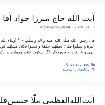
آیت اللَه حاج میرزا جواد آقا
2026-08-06
از
adminsasdf44rhyut
قالَ رسول اللَه صلّى اللَه عليه و آله و سلّم: «إنَّ أولياءَ اللَهِ سَك
عِبرَةً و نَطَقُوا فَكانَ نُطقُهُم حِكمَةً و مَشَوا فَكانَ مَشيُهُم 
الهى و عارفان به پروردگار، اگر سكوت كنند، همواره در ذكر
دسته‌ها
Uncategorized
دیدگاهتان را بنویسید
آیت‌الله‌العظمی ملّا حسین‌ق