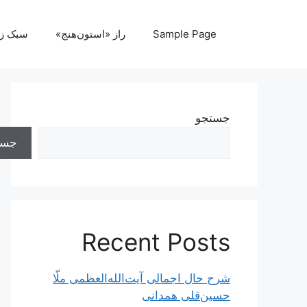
رش
ه
Sample Page
راز «استون‌هنج»
سبک ز
حتوا
جستجو
جست
Recent Posts
شرح حال اجمالی آیت‌الله‌العظمی ملّا
حسین‌قلی همدانی