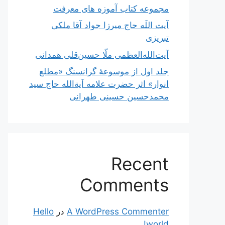
مجموعه کتاب آموزه های معرفت
آیت اللَه حاج میرزا جواد آقا ملکی
تبریزی
آیت‌الله‌العظمی ملّا حسین‌قلی همدانی
جلد اول از موسوعۀ گرانسنگ «مطلع
انوار» اثر حضرت علامه آیة‌الله حاج سید
محمدحسین حسینی طهرانی
Recent
Comments
A WordPress Commenter
در
Hello
world!