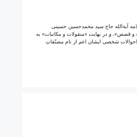
مه آیة‌الله حاج سید محمدحسین حسینی
 قصص»، و در نهایت «منقولات و مکاتبات» به
احوالات شخصی ایشان اعم از نام مصنّفاتِ