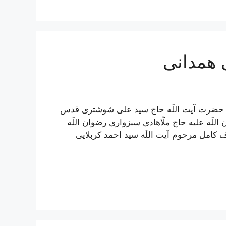
 همدانی
مل حضرت آیت اللَه حاج سید علی شوشتری قدس
للَه علیه حاج ملّاهادی سبزواری رضوان اللَه
ف کامل مرحوم آیت اللَه سيد احمد كربلايى