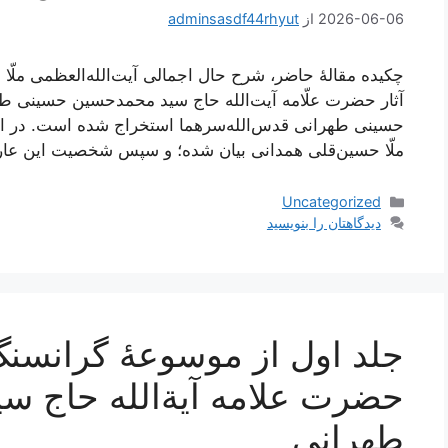
2026-06-06
از
adminsasdf44rhyut
چکیده مقالۀ حاضر، شرح حال اجمالی آیت‌الله‌العظمی ملّا ح
آثار حضرت علّامه آیت‌الله حاج سید محمدحسین حسینی 
حسینی طهرانی قدس‌الله‌سرهما استخراج شده است. در این 
ملّا حسین‌قلی همدانی بیان شده؛ و سپس شخصیت این عار
دسته‌ها
Uncategorized
دیدگاهتان را بنویسید
جلد اول از موسوعۀ گرانسنگ 
حضرت علامه آیة‌الله حاج 
طهرانی