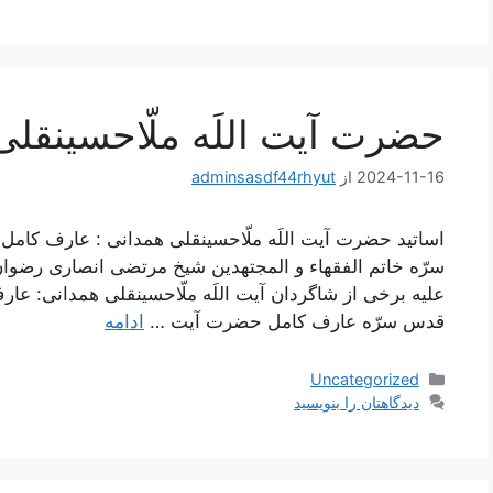
حضرت آیت اللَه ملّاحسینقلی
2024-11-16
از
adminsasdf44rhyut
اساتید حضرت آیت اللَه ملّاحسینقلی همدانی : عارف کا
سرّه خاتم الفقهاء و المجتهدین شیخ مرتضی انصاری رضوان ا
علیه برخی از شاگردان آیت اللَه ملّاحسینقلی همدانی: عار
قدس سرّه عارف کامل حضرت آیت …
ادامه
دسته‌ها
Uncategorized
دیدگاهتان را بنویسید