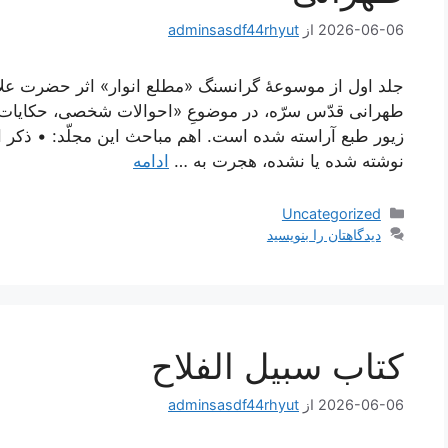
2026-06-06
از
adminsasdf44rhyut
جلد اول از موسوعۀ گرانسنگ «مطلع انوار» اثر حضرت علا
طهرانی قدّس سرّه، در موضوعِ «احوالات شخصی، حکایات و
زیور طبع آراسته شده است. اهم مباحث این مجلّد: • ذکر 
نوشته شده یا نشده، هجرت به …
ادامه
دسته‌ها
Uncategorized
دیدگاهتان را بنویسید
كتاب سبيل الفلاح
2026-06-06
از
adminsasdf44rhyut