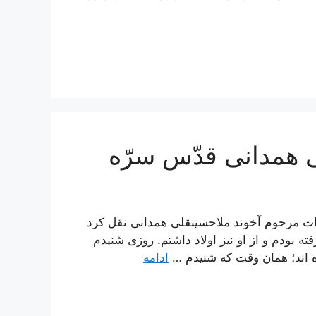
ی همدانی قدّس سرّه
قاسم از كرامات مرحوم آخوند ملاحسينقلى همدانى نقل كرد
 بودم و از او نيز اولاد داشتم. روزى شنيدم
ه‏ اند؛ همان وقت كه شنيدم …
ادامه