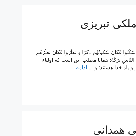
 ملکی تبریزی
َتُوا فَكانَ سُكوتُهُم ذِكرًا و نَظَرُوا فَكانَ نَظَرُهُم
بَينَ النّاسِ بَرَكَةً؛ همانا مطلب اين است كه اولياء
 و ياد خدا هستند؛ و …
ادامه
لی همدانی