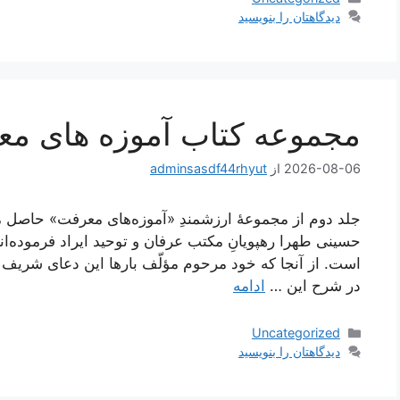
دیدگاهتان را بنویسید
مجموعه کتاب آموزه های م
2026-08-06
از
adminsasdf44rhyut
جلد دوم از مجموعۀ ارزشمندِ «آموزه‌های معرفت» حاصل
حسینی طهرا رهپویانِ مکتب عرفان و توحید ایراد فرموده‌ان
است. از آنجا که خود مرحوم مؤلّف بارها این دعای شریف به ب
در شرح این …
ادامه
دسته‌ها
Uncategorized
دیدگاهتان را بنویسید