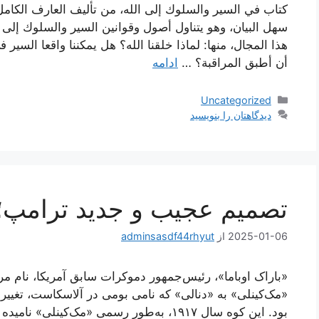
كتاب في السير والسلوك إلى الله، من تأليف العارف الكامل
سهل البيان، وهو يتناول أصول وقوانين السير والسلوك إلى 
هذا المجال، منها: لماذا خلقنا الله؟ هل يمكننا واقعا السي
أن أطبق المراقبة؟ …
ادامه
دسته‌ها
Uncategorized
دیدگاهتان را بنویسید
تصمیم عجیب و جدید ترامپ؛ ت
2025-01-06
از
adminsasdf44rhyut
«باراک اوباما»، رئیس‌جمهور دموکرات سابق آمریکا، نام مرت
«مک‌کینلی» به «دنالی» که نامی بومی در آلاسکاست، تغییر و
بود. این کوه سال ۱۹۱۷، به‌طور رسمی «مک‌کین