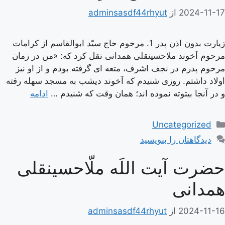
2024-11-17
از
adminsasdf44rhyut
زیارت بدون اذن پدر 1. مرحوم حاج سيّد ابوالقاسم از كرامات
مرحوم آخوند ملاحسينقلى همدانى نقل كرد كه: «من در زمان
مرحوم پدرم در نجف اشرف، متعه‏ اى گرفته بودم و از او نيز
اولاد داشتم. روزى شنيدم كه آخوند ديشب به مسجد سهله رفته
و در آنجا بيتوته نموده‏ اند؛ همان وقت كه شنيدم …
ادامه
دسته‌ها
Uncategorized
دیدگاهتان را بنویسید
حضرت آیت اللَه ملّاحسینقلی
همدانی
2024-11-16
از
adminsasdf44rhyut