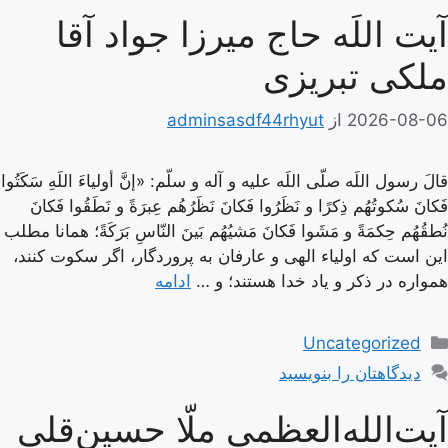
آیت اللَه حاج میرزا جواد آقا
ملکی تبریزی
2026-08-06
از
adminsasdf44rhyut
قالَ رسول اللَه صلّى اللَه عليه و آله و سلّم: «إنَّ أولياءَ اللَهِ سَكَتُوا
فَكانَ سُكوتُهُم ذِكرًا و نَظَرُوا فَكانَ نَظَرُهُم عِبرَةً و نَطَقُوا فَكانَ
نُطقُهُم حِكمَةً و مَشَوا فَكانَ مَشيُهُم بَينَ النّاسِ بَرَكَةً؛ همانا مطلب
اين است كه اولياء الهى و عارفان به پروردگار، اگر سكوت كنند،
همواره در ذكر و ياد خدا هستند؛ و …
ادامه
دسته‌ها
Uncategorized
دیدگاهتان را بنویسید
آیت‌الله‌العظمی ملّا حسین‌قلی