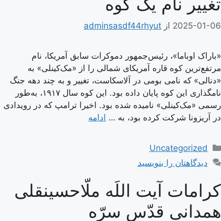
تغییر نام یک کوه
2025-01-06
از
adminsasdf44rhyut
«باراک اوباما»، رئیس‌جمهور دموکرات سابق آمریکا، نام
مرتفع‌ترین کوه قاره آمریکای شمالی را از «مک‌کینلی» به
«دنالی» که نامی بومی در آلاسکاست، تغییر و به چند دهه جنگ
نامگذاری این کوه پایان داده بود. این کوه سال ۱۹۱۷، به‌طور
رسمی «مک‌کینلی» نامیده شده بود. اخیرا ترامپ که در رویدادی
در آریزونا شرکت کرده بود، به …
ادامه
دسته‌ها
Uncategorized
دیدگاهتان را بنویسید
کرامات آیت اللَه ملّاحسینقلی
همدانی قدّس سرّه