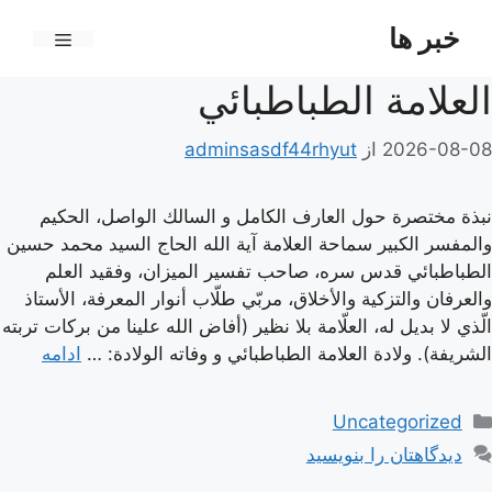
رش
خبر ها
ه
فهرست
حتوا
العلامة الطباطبائي
2026-08-08
از
adminsasdf44rhyut
نبذة مختصرة حول العارف الكامل و السالك الواصل، الحكيم
والمفسر الكبير سماحة العلامة آية الله الحاج السيد محمد حسين
الطباطبائي قدس سره، صاحب تفسير الميزان، وفقيد العلم
والعرفان والتزكية والأخلاق، مربّي طلّاب أنوار المعرفة، الأستاذ
الّذي لا بديل له، العلّامة بلا نظير (أفاض الله علينا من بركات تربته
الشريفة). ولادة العلامة الطباطبائي و وفاته الولادة: …
ادامه
دسته‌ها
Uncategorized
دیدگاهتان را بنویسید