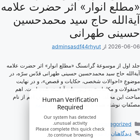
«مطلع انوار» اثر حضرت علامه
آیة‌الله حاج سید محمدحسین
حسینی طهرانی
2026-06-06
از
adminsasdf44rhyut
جلد اول از موسوعۀ گرانسنگ «مطلع انوار» اثر حضرت علامه
آیة‌الله حاج سید محمدحسین حسینی طهرانی قدّس سرّه، در
موضوعِ «احوالات شخصی، حکایات و قصص»، و در نهایت
«منقولات و مکاتبات» به زیور طبع آراسته شده است. اهم
مباحث این مجلّد: • ذکر احوالات شخصی ایشان اعم از نام
Human Verification
مصنّفاتِ نوشته شده یا نشده، هجرت به …
ادامه
Required
Our system has detected
دسته‌ها
unusual activity.
Uncategorized
Please complete this quick check
دیدگاهتان را بنویسید
to continue browsing.