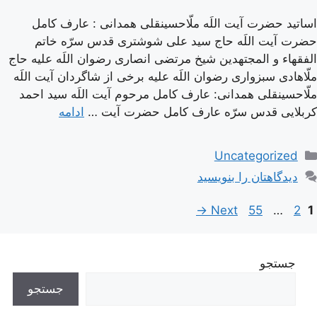
اساتید حضرت آیت اللَه ملّاحسینقلی همدانی : عارف کامل
حضرت آیت اللَه حاج سید علی شوشتری قدس سرّه خاتم
الفقهاء و المجتهدین شیخ مرتضی انصاری رضوان اللَه علیه حاج
ملّاهادی سبزواری رضوان اللَه علیه برخی از شاگردان آیت اللَه
ملّاحسینقلی همدانی: عارف کامل مرحوم آیت اللَه سيد احمد
كربلايى قدس سرّه عارف کامل حضرت آیت …
ادامه
دسته‌ها
Uncategorized
دیدگاهتان را بنویسید
اوبری
Page
Page
Page
→
Next
55
…
2
1
وشته‌ها
جستجو
جستجو