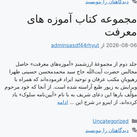
دیدگاهتان را بنویسید
مجموعه کتاب آموزه های
معرفت
2026-08-06
از
adminsasdf44rhyut
جلد دوم از مجموعۀ ارزشمندِ «آموزه‌های معرفت» حاصل
مجالس حضرت آیت‌اللَه حاج سید محمدمحسن حسینی طهرا
رهپویانِ مکتب عرفان و توحید ایراد فرموده‌اند که همراه با
ویرایش به زیور طبع آراسته شده است. از آنجا که خود مرحوم
مؤلّف بارها این دعای شریف به با نام «آیین‌نامه سلوک» یاد
کرده‌اند، از اینرو در شرح این …
ادامه
دسته‌ها
Uncategorized
دیدگاهتان را بنویسید