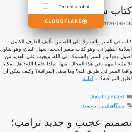
I'm not a robot
كتاب سبيل الفلاح
CLOUDFLARE
2026-06-06
از
adminsasdf44rhyut
كتاب في السير والسلوك إلى الله، من تأليف العارف الكامل :
العلامة الطهراني، وهو كتاب صغير الحجم، سهل البيان، وهو يتناول
أصول وقوانين السير والسلوك إلى الله، ويجيب على العديد من
الأسئلة المهمة في هذا المجال، منها: لماذا خلقنا الله؟ هل يمكننا
واقعا السير في طريق الله؟ وما معنى المراقبة؟ وكيف يمكن أن
أطبق المراقبة؟ …
ادامه
دسته‌ها
Uncategorized
دیدگاهتان را بنویسید
تصمیم عجیب و جدید ترامپ؛