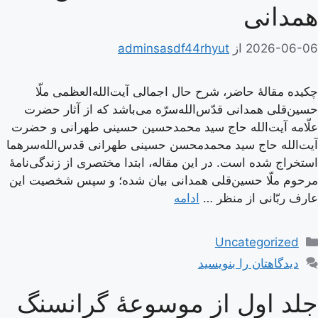
همدانی
2026-06-06
از
adminsasdf44rhyut
چکیده مقالۀ حاضر، شرح حال اجمالی آیت‌الله‌العظمی ملّا
حسین‌قلی همدانی قدّس‌الله‌سرّه می‌باشد که از آثار حضرت
علّامه آیت‌الله حاج سید محمدحسین حسینی طهرانی و حضرت
آیت‌الله حاج سید محمدمحسن حسینی طهرانی قدس‌الله‌سرهما
استخراج شده است. در این مقاله، ابتدا مختصری از زندگی‌نامۀ
مرحوم ملّا حسین‌قلی همدانی بیان شده؛ و سپس شخصیت این
عارف ربّانی از منظر …
ادامه
دسته‌ها
Uncategorized
دیدگاهتان را بنویسید
جلد اول از موسوعۀ گرانسنگ