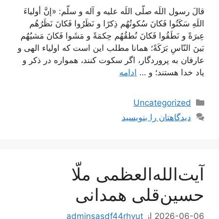
قالَ رسول اللَه صلّى اللَه عليه و آله و سلّم: «إنَّ أولياءَ
اللَهِ سَكَتُوا فَكانَ سُكوتُهُم ذِكرًا و نَظَرُوا فَكانَ نَظَرُهُم
عِبرَةً و نَطَقُوا فَكانَ نُطقُهُم حِكمَةً و مَشَوا فَكانَ مَشيُهُم
بَينَ النّاسِ بَرَكَةً؛ همانا مطلب اين است كه اولياء الهى و
عارفان به پروردگار، اگر سكوت كنند، همواره در ذكر و
ياد خدا هستند؛ و …
ادامه
دسته‌ها
Uncategorized
دیدگاهتان را بنویسید
آیت‌الله‌العظمی ملّا
حسین‌قلی همدانی
2026-06-06
از
adminsasdf44rhyut