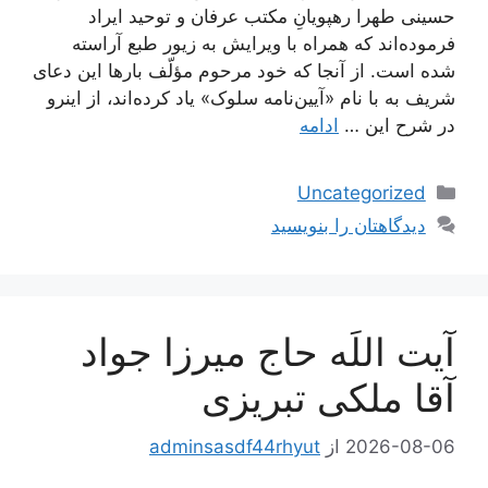
حسینی طهرا رهپویانِ مکتب عرفان و توحید ایراد
فرموده‌اند که همراه با ویرایش به زیور طبع آراسته
شده است. از آنجا که خود مرحوم مؤلّف بارها این دعای
شریف به با نام «آیین‌نامه سلوک» یاد کرده‌اند، از اینرو
در شرح این …
ادامه
دسته‌ها
Uncategorized
دیدگاهتان را بنویسید
آیت اللَه حاج میرزا جواد
آقا ملکی تبریزی
2026-08-06
از
adminsasdf44rhyut