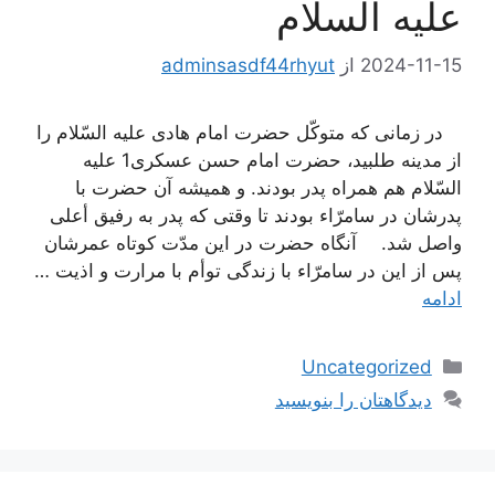
علیه السلام
2024-11-15
از
adminsasdf44rhyut
در زمانى كه متوكّل حضرت امام هادى علیه السّلام را
از مدینه طلبید، حضرت امام حسن عسكرى1 علیه
السّلام هم همراه پدر بودند. و همیشه آن حضرت با
پدرشان در سامرّاء بودند تا وقتى كه پدر به رفیق أعلى
واصل شد. آنگاه حضرت در این مدّت كوتاه عمرشان
پس از این در سامرّاء با زندگى توأم با مرارت و اذیت …
ادامه
دسته‌ها
Uncategorized
دیدگاهتان را بنویسید