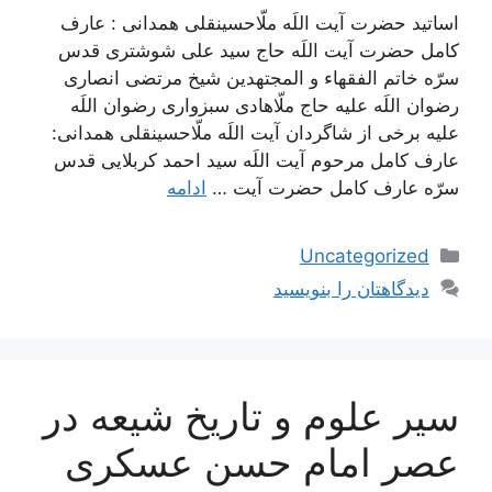
اساتید حضرت آیت اللَه ملّاحسینقلی همدانی : عارف
کامل حضرت آیت اللَه حاج سید علی شوشتری قدس
سرّه خاتم الفقهاء و المجتهدین شیخ مرتضی انصاری
رضوان اللَه علیه حاج ملّاهادی سبزواری رضوان اللَه
علیه برخی از شاگردان آیت اللَه ملّاحسینقلی همدانی:
عارف کامل مرحوم آیت اللَه سيد احمد كربلايى قدس
سرّه عارف کامل حضرت آیت …
ادامه
دسته‌ها
Uncategorized
دیدگاهتان را بنویسید
سیر علوم و تاریخ شیعه در
عصر امام حسن عسكرى