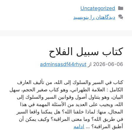
دسته‌ها
Uncategorized
دیدگاهتان را بنویسید
كتاب سبيل الفلاح
2026-06-06
از
adminsasdf44rhyut
كتاب في السير والسلوك إلى الله، من تأليف العارف
الكامل : العلامة الطهراني، وهو كتاب صغير الحجم، سهل
البيان، وهو يتناول أصول وقوانين السير والسلوك إلى
الله، ويجيب على العديد من الأسئلة المهمة في هذا
المجال، منها: لماذا خلقنا الله؟ هل يمكننا واقعا السير
في طريق الله؟ وما معنى المراقبة؟ وكيف يمكن أن
أطبق المراقبة؟ …
ادامه