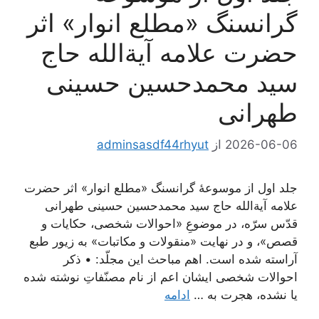
گرانسنگ «مطلع انوار» اثر
حضرت علامه آیة‌الله حاج
سید محمدحسین حسینی
طهرانی
2026-06-06
از
adminsasdf44rhyut
جلد اول از موسوعۀ گرانسنگ «مطلع انوار» اثر حضرت
علامه آیة‌الله حاج سید محمدحسین حسینی طهرانی
قدّس سرّه، در موضوعِ «احوالات شخصی، حکایات و
قصص»، و در نهایت «منقولات و مکاتبات» به زیور طبع
آراسته شده است. اهم مباحث این مجلّد: • ذکر
احوالات شخصی ایشان اعم از نام مصنّفاتِ نوشته شده
یا نشده، هجرت به …
ادامه