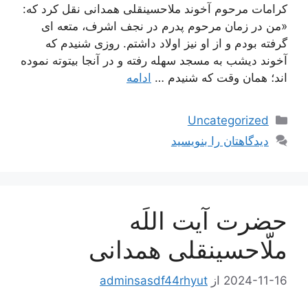
كرامات مرحوم آخوند ملاحسينقلى همدانى نقل كرد كه:
«من در زمان مرحوم پدرم در نجف اشرف، متعه‏ اى
گرفته بودم و از او نيز اولاد داشتم. روزى شنيدم كه
آخوند ديشب به مسجد سهله رفته و در آنجا بيتوته نموده‏
اند؛ همان وقت كه شنيدم …
ادامه
دسته‌ها
Uncategorized
دیدگاهتان را بنویسید
حضرت آیت اللَه
ملّاحسینقلی همدانی
2024-11-16
از
adminsasdf44rhyut