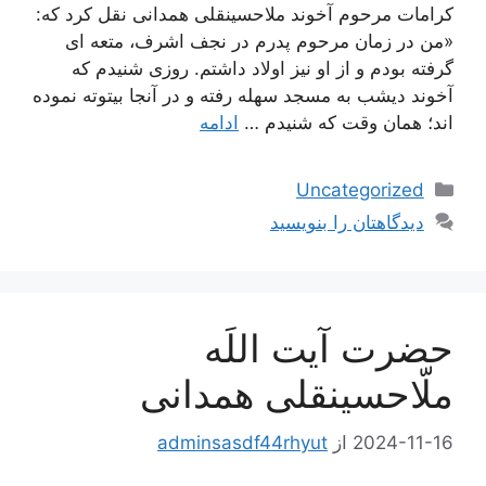
كرامات مرحوم آخوند ملاحسينقلى همدانى نقل كرد كه:
«من در زمان مرحوم پدرم در نجف اشرف، متعه‏ اى
گرفته بودم و از او نيز اولاد داشتم. روزى شنيدم كه
آخوند ديشب به مسجد سهله رفته و در آنجا بيتوته نموده‏
اند؛ همان وقت كه شنيدم …
ادامه
دسته‌ها
Uncategorized
دیدگاهتان را بنویسید
حضرت آیت اللَه
ملّاحسینقلی همدانی
2024-11-16
از
adminsasdf44rhyut