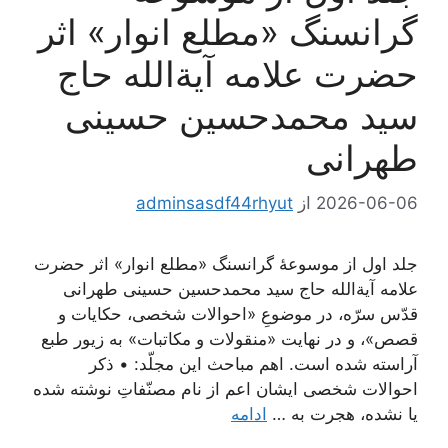
گرانسنگ «مطلع انوار» اثر
حضرت علامه آیة‌الله حاج
سید محمدحسین حسینی
طهرانی
2026-06-06
از
adminsasdf44rhyut
جلد اول از موسوعۀ گرانسنگ «مطلع انوار» اثر حضرت
علامه آیة‌الله حاج سید محمدحسین حسینی طهرانی
قدّس سرّه، در موضوعِ «احوالات شخصی، حکایات و
قصص»، و در نهایت «منقولات و مکاتبات» به زیور طبع
آراسته شده است. اهم مباحث این مجلّد: • ذکر
احوالات شخصی ایشان اعم از نام مصنّفاتِ نوشته شده
یا نشده، هجرت به …
ادامه