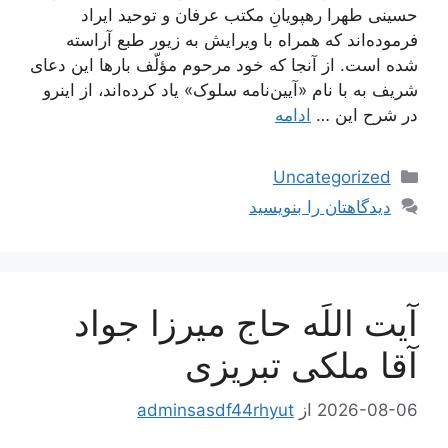
حسینی طهرا رهپویانِ مکتب عرفان و توحید ایراد
فرموده‌اند که همراه با ویرایش به زیور طبع آراسته
شده است. از آنجا که خود مرحوم مؤلّف بارها این دعای
شریف به با نام «آیین‌نامه سلوک» یاد کرده‌اند، از اینرو
در شرح این …
ادامه
دسته‌ها
Uncategorized
دیدگاهتان را بنویسید
آیت اللَه حاج میرزا جواد
آقا ملکی تبریزی
2026-08-06
از
adminsasdf44rhyut