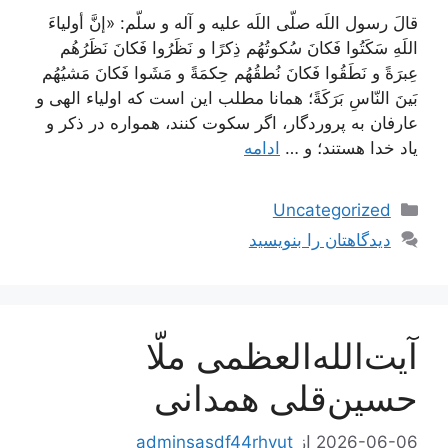
قالَ رسول اللَه صلّى اللَه عليه و آله و سلّم: «إنَّ أولياءَ
اللَهِ سَكَتُوا فَكانَ سُكوتُهُم ذِكرًا و نَظَرُوا فَكانَ نَظَرُهُم
عِبرَةً و نَطَقُوا فَكانَ نُطقُهُم حِكمَةً و مَشَوا فَكانَ مَشيُهُم
بَينَ النّاسِ بَرَكَةً؛ همانا مطلب اين است كه اولياء الهى و
عارفان به پروردگار، اگر سكوت كنند، همواره در ذكر و
ياد خدا هستند؛ و …
ادامه
دسته‌ها
Uncategorized
دیدگاهتان را بنویسید
آیت‌الله‌العظمی ملّا
حسین‌قلی همدانی
2026-06-06
از
adminsasdf44rhyut