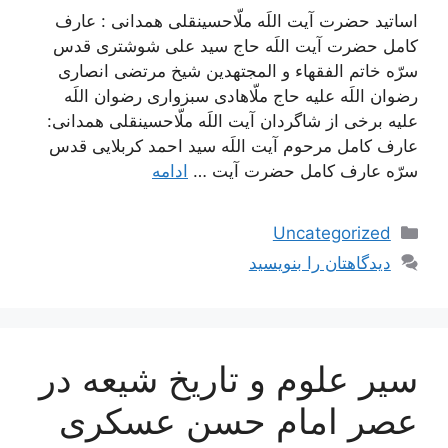
اساتید حضرت آیت اللَه ملّاحسینقلی همدانی : عارف
کامل حضرت آیت اللَه حاج سید علی شوشتری قدس
سرّه خاتم الفقهاء و المجتهدین شیخ مرتضی انصاری
رضوان اللَه علیه حاج ملّاهادی سبزواری رضوان اللَه
علیه برخی از شاگردان آیت اللَه ملّاحسینقلی همدانی:
عارف کامل مرحوم آیت اللَه سيد احمد كربلايى قدس
سرّه عارف کامل حضرت آیت …
ادامه
دسته‌ها
Uncategorized
دیدگاهتان را بنویسید
سیر علوم و تاریخ شیعه در
عصر امام حسن عسكرى