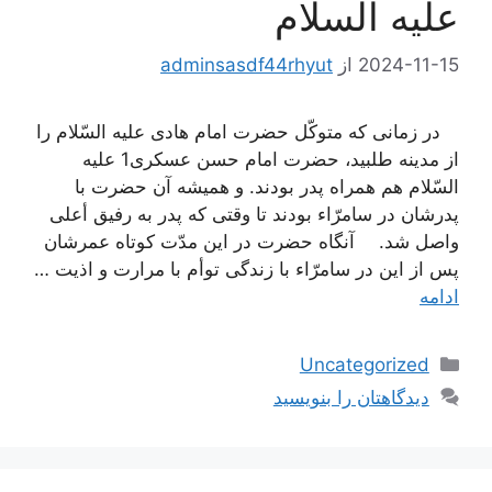
علیه السلام
2024-11-15
از
adminsasdf44rhyut
در زمانى كه متوكّل حضرت امام هادى علیه السّلام را
از مدینه طلبید، حضرت امام حسن عسكرى1 علیه
السّلام هم همراه پدر بودند. و همیشه آن حضرت با
پدرشان در سامرّاء بودند تا وقتى كه پدر به رفیق أعلى
واصل شد. آنگاه حضرت در این مدّت كوتاه عمرشان
پس از این در سامرّاء با زندگى توأم با مرارت و اذیت …
ادامه
دسته‌ها
Uncategorized
دیدگاهتان را بنویسید