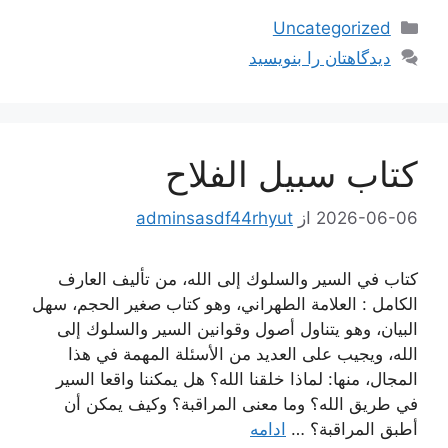
دسته‌ها
Uncategorized
دیدگاهتان را بنویسید
كتاب سبيل الفلاح
2026-06-06
از
adminsasdf44rhyut
كتاب في السير والسلوك إلى الله، من تأليف العارف
الكامل : العلامة الطهراني، وهو كتاب صغير الحجم، سهل
البيان، وهو يتناول أصول وقوانين السير والسلوك إلى
الله، ويجيب على العديد من الأسئلة المهمة في هذا
المجال، منها: لماذا خلقنا الله؟ هل يمكننا واقعا السير
في طريق الله؟ وما معنى المراقبة؟ وكيف يمكن أن
أطبق المراقبة؟ …
ادامه