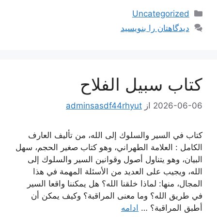
دسته‌ها
Uncategorized
دیدگاهتان را بنویسید
كتاب سبيل الفلاح
2026-06-06
از
adminsasdf44rhyut
كتاب في السير والسلوك إلى الله، من تأليف العارف
الكامل : العلامة الطهراني، وهو كتاب صغير الحجم، سهل
البيان، وهو يتناول أصول وقوانين السير والسلوك إلى
الله، ويجيب على العديد من الأسئلة المهمة في هذا
المجال، منها: لماذا خلقنا الله؟ هل يمكننا واقعا السير
في طريق الله؟ وما معنى المراقبة؟ وكيف يمكن أن
أطبق المراقبة؟ …
ادامه