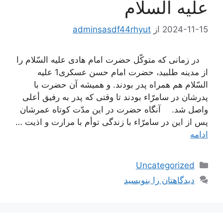
علیه السلام
2024-11-15
از
adminsasdf44rhyut
در زمانى كه متوكّل حضرت امام هادى علیه السّلام را
از مدینه طلبید، حضرت امام حسن عسكرى1 علیه
السّلام هم همراه پدر بودند. و همیشه آن حضرت با
پدرشان در سامرّاء بودند تا وقتى كه پدر به رفیق أعلى
واصل شد. آنگاه حضرت در این مدّت كوتاه عمرشان
پس از این در سامرّاء با زندگى توأم با مرارت و اذیت …
ادامه
دسته‌ها
Uncategorized
دیدگاهتان را بنویسید