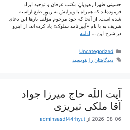
حسینی طهرا رهپویانِ مکتب عرفان و توحید ایراد
فرموده‌اند که همراه با ویرایش به زیور طبع آراسته
شده است. از آنجا که خود مرحوم مؤلّف بارها این دعای
شریف به با نام «آیین‌نامه سلوک» یاد کرده‌اند، از اینرو
در شرح این …
ادامه
دسته‌ها
Uncategorized
دیدگاهتان را بنویسید
آیت اللَه حاج میرزا جواد
آقا ملکی تبریزی
2026-08-06
از
adminsasdf44rhyut