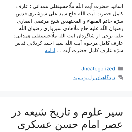
اساتید حضرت آیت اللَه ملّاحسینقلی همدانی : عارف
کامل حضرت آیت اللَه حاج سید علی شوشتری قدس
سرّه خاتم الفقهاء و المجتهدین شیخ مرتضی انصاری
رضوان اللَه علیه حاج ملّاهادی سبزواری رضوان اللَه
علیه برخی از شاگردان آیت اللَه ملّاحسینقلی همدانی:
عارف کامل مرحوم آیت اللَه سيد احمد كربلايى قدس
سرّه عارف کامل حضرت آیت …
ادامه
دسته‌ها
Uncategorized
دیدگاهتان را بنویسید
سیر علوم و تاریخ شیعه در
عصر امام حسن عسكرى