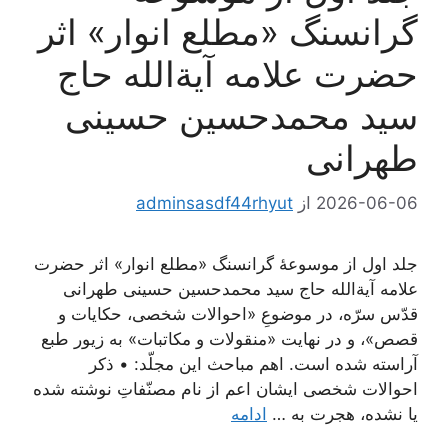
گرانسنگ «مطلع انوار» اثر
حضرت علامه آیة‌الله حاج
سید محمدحسین حسینی
طهرانی
2026-06-06
از
adminsasdf44rhyut
جلد اول از موسوعۀ گرانسنگ «مطلع انوار» اثر حضرت
علامه آیة‌الله حاج سید محمدحسین حسینی طهرانی
قدّس سرّه، در موضوعِ «احوالات شخصی، حکایات و
قصص»، و در نهایت «منقولات و مکاتبات» به زیور طبع
آراسته شده است. اهم مباحث این مجلّد: • ذکر
احوالات شخصی ایشان اعم از نام مصنّفاتِ نوشته شده
یا نشده، هجرت به …
ادامه