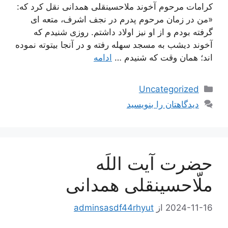
كرامات مرحوم آخوند ملاحسينقلى همدانى نقل كرد كه:
«من در زمان مرحوم پدرم در نجف اشرف، متعه‏ اى
گرفته بودم و از او نيز اولاد داشتم. روزى شنيدم كه
آخوند ديشب به مسجد سهله رفته و در آنجا بيتوته نموده‏
اند؛ همان وقت كه شنيدم …
ادامه
دسته‌ها
Uncategorized
دیدگاهتان را بنویسید
حضرت آیت اللَه
ملّاحسینقلی همدانی
2024-11-16
از
adminsasdf44rhyut