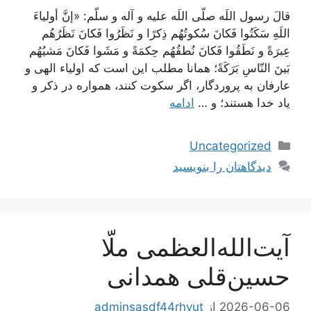
قالَ رسول اللَه صلّى اللَه عليه و آله و سلّم: «إنَّ أولياءَ
اللَهِ سَكَتُوا فَكانَ سُكوتُهُم ذِكرًا و نَظَرُوا فَكانَ نَظَرُهُم
عِبرَةً و نَطَقُوا فَكانَ نُطقُهُم حِكمَةً و مَشَوا فَكانَ مَشيُهُم
بَينَ النّاسِ بَرَكَةً؛ همانا مطلب اين است كه اولياء الهى و
عارفان به پروردگار، اگر سكوت كنند، همواره در ذكر و
ياد خدا هستند؛ و …
ادامه
دسته‌ها
Uncategorized
دیدگاهتان را بنویسید
آیت‌الله‌العظمی ملّا
حسین‌قلی همدانی
2026-06-06
از
adminsasdf44rhyut