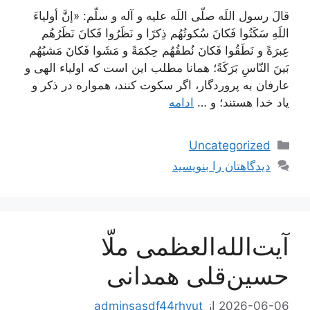
قالَ رسول اللَه صلّى اللَه عليه و آله و سلّم: «إنَّ أولياءَ
اللَهِ سَكَتُوا فَكانَ سُكوتُهُم ذِكرًا و نَظَرُوا فَكانَ نَظَرُهُم
عِبرَةً و نَطَقُوا فَكانَ نُطقُهُم حِكمَةً و مَشَوا فَكانَ مَشيُهُم
بَينَ النّاسِ بَرَكَةً؛ همانا مطلب اين است كه اولياء الهى و
عارفان به پروردگار، اگر سكوت كنند، همواره در ذكر و
ياد خدا هستند؛ و …
ادامه
دسته‌ها
Uncategorized
دیدگاهتان را بنویسید
آیت‌الله‌العظمی ملّا
حسین‌قلی همدانی
2026-06-06
از
adminsasdf44rhyut