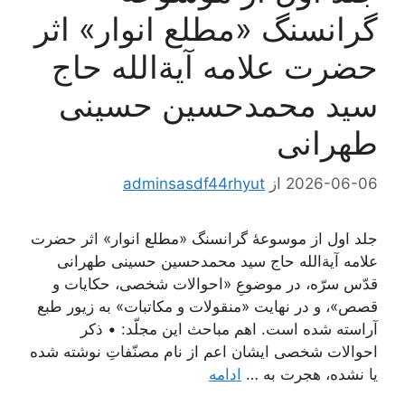
گرانسنگ «مطلع انوار» اثر
حضرت علامه آیة‌الله حاج
سید محمدحسین حسینی
طهرانی
2026-06-06
از
adminsasdf44rhyut
جلد اول از موسوعۀ گرانسنگ «مطلع انوار» اثر حضرت
علامه آیة‌الله حاج سید محمدحسین حسینی طهرانی
قدّس سرّه، در موضوعِ «احوالات شخصی، حکایات و
قصص»، و در نهایت «منقولات و مکاتبات» به زیور طبع
آراسته شده است. اهم مباحث این مجلّد: • ذکر
احوالات شخصی ایشان اعم از نام مصنّفاتِ نوشته شده
یا نشده، هجرت به …
ادامه