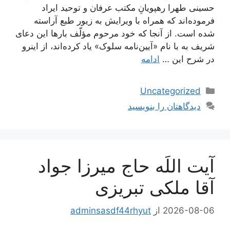
حسینی طهرا رهپویانِ مکتب عرفان و توحید ایراد
فرموده‌اند که همراه با ویرایش به زیور طبع آراسته
شده است. از آنجا که خود مرحوم مؤلّف بارها این دعای
شریف به با نام «آیین‌نامه سلوک» یاد کرده‌اند، از اینرو
در شرح این …
ادامه
دسته‌ها
Uncategorized
دیدگاهتان را بنویسید
آیت اللَه حاج میرزا جواد
آقا ملکی تبریزی
2026-08-06
از
adminsasdf44rhyut