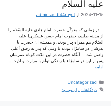
علیه السلام
2024-11-15
از
adminsasdf44rhyut
در زمانى كه متوكّل حضرت امام هادى علیه السّلام را
از مدینه طلبید، حضرت امام حسن عسكرى1 علیه
السّلام هم همراه پدر بودند. و همیشه آن حضرت با
پدرشان در سامرّاء بودند تا وقتى كه پدر به رفیق أعلى
واصل شد. آنگاه حضرت در این مدّت كوتاه عمرشان
پس از این در سامرّاء با زندگى توأم با مرارت و اذیت …
ادامه
دسته‌ها
Uncategorized
دیدگاهتان را بنویسید