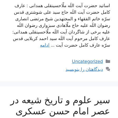
اساتید حضرت آیت اللَه ملّاحسینقلی همدانی : عارف
کامل حضرت آیت اللَه حاج سید علی شوشتری قدس
سرّه خاتم الفقهاء و المجتهدین شیخ مرتضی انصاری
رضوان اللَه علیه حاج ملّاهادی سبزواری رضوان اللَه
علیه برخی از شاگردان آیت اللَه ملّاحسینقلی همدانی:
عارف کامل مرحوم آیت اللَه سيد احمد كربلايى قدس
سرّه عارف کامل حضرت آیت …
ادامه
دسته‌ها
Uncategorized
دیدگاهتان را بنویسید
سیر علوم و تاریخ شیعه در
عصر امام حسن عسكرى