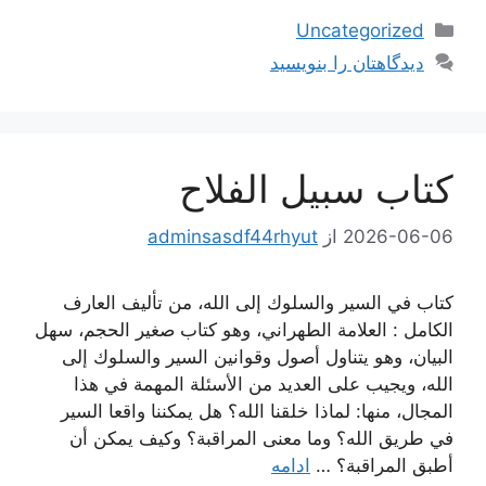
دسته‌ها
Uncategorized
دیدگاهتان را بنویسید
كتاب سبيل الفلاح
2026-06-06
از
adminsasdf44rhyut
كتاب في السير والسلوك إلى الله، من تأليف العارف
الكامل : العلامة الطهراني، وهو كتاب صغير الحجم، سهل
البيان، وهو يتناول أصول وقوانين السير والسلوك إلى
الله، ويجيب على العديد من الأسئلة المهمة في هذا
المجال، منها: لماذا خلقنا الله؟ هل يمكننا واقعا السير
في طريق الله؟ وما معنى المراقبة؟ وكيف يمكن أن
أطبق المراقبة؟ …
ادامه