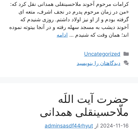
كرامات مرحوم آخوند ملاحسينقلى همدانى نقل كرد كه:
«من در زمان مرحوم پدرم در نجف اشرف، متعه‏ اى
گرفته بودم و از او نيز اولاد داشتم. روزى شنيدم كه
آخوند ديشب به مسجد سهله رفته و در آنجا بيتوته نموده‏
اند؛ همان وقت كه شنيدم …
ادامه
دسته‌ها
Uncategorized
دیدگاهتان را بنویسید
حضرت آیت اللَه
ملّاحسینقلی همدانی
2024-11-16
از
adminsasdf44rhyut