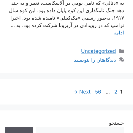
به «دنالی» که نامی بومی در آلاسکاست، تغییر و به چند
دهه جنگ نامگذاری این کوه پایان داده بود. این کوه سال
۱۹۱۷، به‌طور رسمی «مک‌کینلی» نامیده شده بود. اخیرا
ترامپ که در رویدادی در آریزونا شرکت کرده بود، به …
ادامه
دسته‌ها
Uncategorized
دیدگاهتان را بنویسید
ناوبری
Page
Page
Page
→
Next
56
…
2
1
نوشته‌ها
جستجو