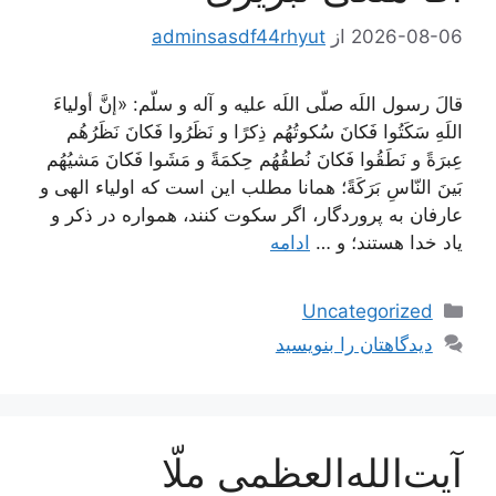
2026-08-06
از
adminsasdf44rhyut
قالَ رسول اللَه صلّى اللَه عليه و آله و سلّم: «إنَّ أولياءَ
اللَهِ سَكَتُوا فَكانَ سُكوتُهُم ذِكرًا و نَظَرُوا فَكانَ نَظَرُهُم
عِبرَةً و نَطَقُوا فَكانَ نُطقُهُم حِكمَةً و مَشَوا فَكانَ مَشيُهُم
بَينَ النّاسِ بَرَكَةً؛ همانا مطلب اين است كه اولياء الهى و
عارفان به پروردگار، اگر سكوت كنند، همواره در ذكر و
ياد خدا هستند؛ و …
ادامه
دسته‌ها
Uncategorized
دیدگاهتان را بنویسید
آیت‌الله‌العظمی ملّا