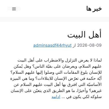
رش
خبر ها
ه
فهرست
حتوا
أهل البيت
2026-08-09
از
adminsasdf44rhyut
لماذا لا يعرض التزلزل والاضطراب على أهل البيت
عليهم السلام، ويعرضان على بقيّة الناس؟ وهل يُمكن
للإنسان بلوغ المقامات التي وصلوا إليها عليهم السلام؟
أيّة حكمة في تعرّض الإنسان للابتلاءات؟ وما هي الميزة
الأساسيّة التي افترق بها أهل البيت عليهم السلام عن
غيرهم؟ وأخيرًا، ما هو الطريق الذي يتعيّن على الإنسان
سلوكه لكي يكون في …
ادامه