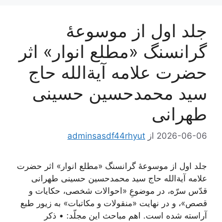
جلد اول از موسوعۀ
گرانسنگ «مطلع انوار» اثر
حضرت علامه آیة‌الله حاج
سید محمدحسین حسینی
طهرانی
2026-06-06
از
adminsasdf44rhyut
جلد اول از موسوعۀ گرانسنگ «مطلع انوار» اثر حضرت
علامه آیة‌الله حاج سید محمدحسین حسینی طهرانی
قدّس سرّه، در موضوعِ «احوالات شخصی، حکایات و
قصص»، و در نهایت «منقولات و مکاتبات» به زیور طبع
آراسته شده است. اهم مباحث این مجلّد: • ذکر