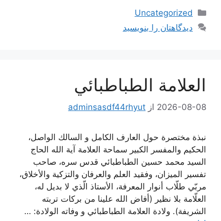
دسته‌ها
Uncategorized
دیدگاهتان را بنویسید
العلامة الطباطبائي
2026-08-08
از
adminsasdf44rhyut
نبذة مختصرة حول العارف الكامل و السالك الواصل،
الحكيم والمفسر الكبير سماحة العلامة آية الله الحاج
السيد محمد حسين الطباطبائي قدس سره، صاحب
تفسير الميزان، وفقيد العلم والعرفان والتزكية والأخلاق،
مربّي طلّاب أنوار المعرفة، الأستاذ الّذي لا بديل له،
العلّامة بلا نظير (أفاض الله علينا من بركات تربته
الشريفة). ولادة العلامة الطباطبائي و وفاته الولادة: …