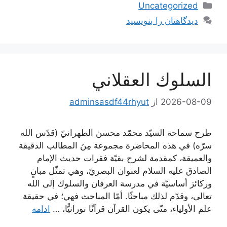
دسته‌ها
Uncategorized
دیدگاهتان را بنویسید
السلوك العقلاني
2026-08-09
از
adminsasdf44rhyut
طرح سماحة السيّد محمّد محسن الطهرانيّ (قدّس الله
سرّه) في هذه المحاضرة مجموعة مِنَ المطالب الدقيقة
والعميقة، كمقدمة لشرح بقيّة فقرات حديث الإمام
الصادق عليه السلام لعنوان البصريّ، وهي تمثّل مبانٍ
وركائز أساسيّة في مدرسة العرفان والسلوك إلى الله
تعالى، وقدّم لذلك مباحثًا. أمّا المباحث فهي؛ في حقيقة
علم الأولياء، متّى يكون القرآن قرآنًا نورانيًّا، …
ادامه