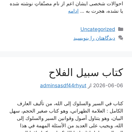
احوالات شخصی ایشان اعم از نام مصنّفاتِ نوشته شده
یا نشده، هجرت به …
ادامه
دسته‌ها
Uncategorized
دیدگاهتان را بنویسید
كتاب سبيل الفلاح
2026-06-06
از
adminsasdf44rhyut
كتاب في السير والسلوك إلى الله، من تأليف العارف
الكامل : العلامة الطهراني، وهو كتاب صغير الحجم، سهل
البيان، وهو يتناول أصول وقوانين السير والسلوك إلى
الله، ويجيب على العديد من الأسئلة المهمة في هذا