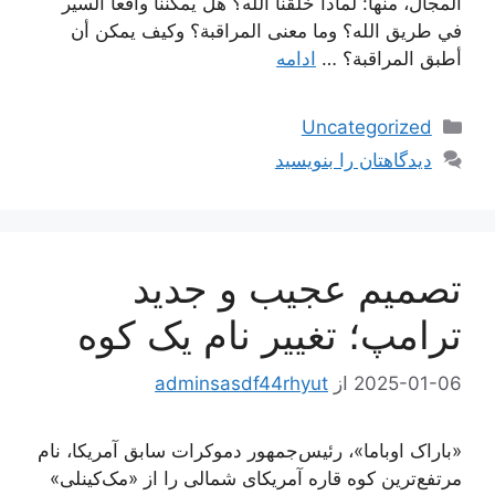
المجال، منها: لماذا خلقنا الله؟ هل يمكننا واقعا السير
في طريق الله؟ وما معنى المراقبة؟ وكيف يمكن أن
أطبق المراقبة؟ …
ادامه
دسته‌ها
Uncategorized
دیدگاهتان را بنویسید
تصمیم عجیب و جدید
ترامپ؛ تغییر نام یک کوه
2025-01-06
از
adminsasdf44rhyut
«باراک اوباما»، رئیس‌جمهور دموکرات سابق آمریکا، نام
مرتفع‌ترین کوه قاره آمریکای شمالی را از «مک‌کینلی»