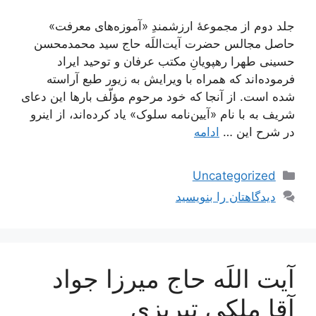
جلد دوم از مجموعۀ ارزشمندِ «آموزه‌های معرفت»
حاصل مجالس حضرت آیت‌اللَه حاج سید محمدمحسن
حسینی طهرا رهپویانِ مکتب عرفان و توحید ایراد
فرموده‌اند که همراه با ویرایش به زیور طبع آراسته
شده است. از آنجا که خود مرحوم مؤلّف بارها این دعای
شریف به با نام «آیین‌نامه سلوک» یاد کرده‌اند، از اینرو
در شرح این …
ادامه
دسته‌ها
Uncategorized
دیدگاهتان را بنویسید
آیت اللَه حاج میرزا جواد
آقا ملکی تبریزی