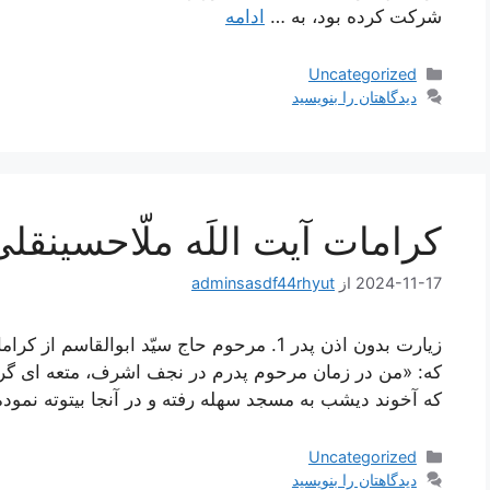
شرکت کرده بود، به …
ادامه
دسته‌ها
Uncategorized
دیدگاهتان را بنویسید
کرامات آیت اللَه ملّاحسینقل
2024-11-17
از
adminsasdf44rhyut
زیارت بدون اذن پدر 1. مرحوم حاج سيّد ابوال
كه: «من در زمان مرحوم پدرم در نجف اشرف، متعه‏ اى گرفته
كه آخوند ديشب به مسجد سهله رفته و در آنجا بيتوته نمود
دسته‌ها
Uncategorized
دیدگاهتان را بنویسید