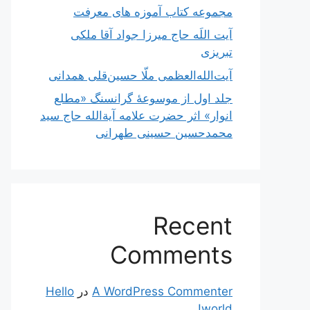
مجموعه کتاب آموزه های معرفت
آیت اللَه حاج میرزا جواد آقا ملکی
تبریزی
آیت‌الله‌العظمی ملّا حسین‌قلی همدانی
جلد اول از موسوعۀ گرانسنگ «مطلع
انوار» اثر حضرت علامه آیة‌الله حاج سید
محمدحسین حسینی طهرانی
Recent
Comments
A WordPress Commenter
در
Hello
world!