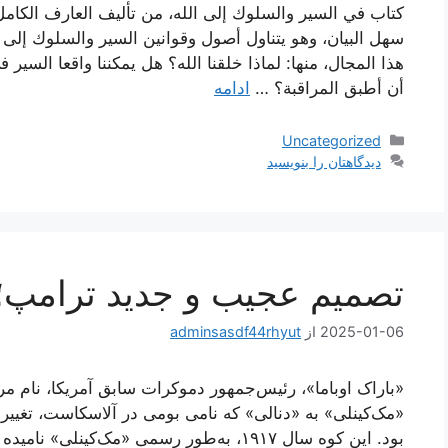
كتاب في السير والسلوك إلى الله، من تأليف العارف الكامل
سهل البيان، وهو يتناول أصول وقوانين السير والسلوك إلى 
هذا المجال، منها: لماذا خلقنا الله؟ هل يمكننا واقعا السي
أن أطبق المراقبة؟ …
ادامه
دسته‌ها
Uncategorized
دیدگاهتان را بنویسید
تصمیم عجیب و جدید ترامپ؛ ت
2025-01-06
از
adminsasdf44rhyut
«باراک اوباما»، رئیس‌جمهور دموکرات سابق آمریکا، نام مرت
«مک‌کینلی» به «دنالی» که نامی بومی در آلاسکاست، تغییر و
بود. این کوه سال ۱۹۱۷، به‌طور رسمی «مک‌کین