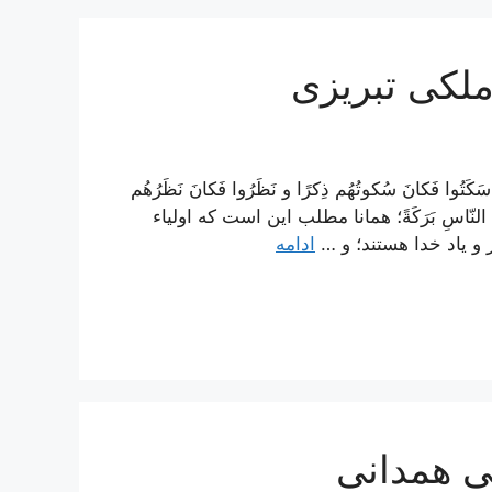
 ملکی تبریزی
َتُوا فَكانَ سُكوتُهُم ذِكرًا و نَظَرُوا فَكانَ نَظَرُهُم
بَينَ النّاسِ بَرَكَةً؛ همانا مطلب اين است كه اولياء
 و ياد خدا هستند؛ و …
ادامه
لی همدانی