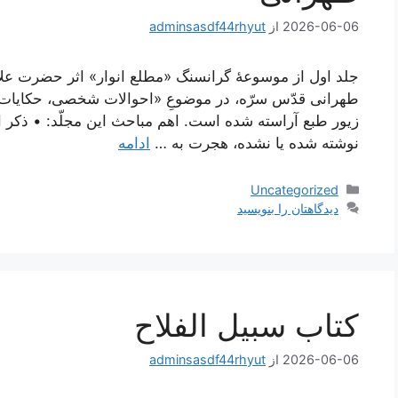
2026-06-06
از
adminsasdf44rhyut
جلد اول از موسوعۀ گرانسنگ «مطلع انوار» اثر حضرت علا
طهرانی قدّس سرّه، در موضوعِ «احوالات شخصی، حکایات و
زیور طبع آراسته شده است. اهم مباحث این مجلّد: • ذکر 
نوشته شده یا نشده، هجرت به …
ادامه
دسته‌ها
Uncategorized
دیدگاهتان را بنویسید
كتاب سبيل الفلاح
2026-06-06
از
adminsasdf44rhyut