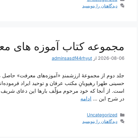
دیدگاهتان را بنویسید
مجموعه کتاب آموزه های م
2026-08-06
از
adminsasdf44rhyut
جلد دوم از مجموعۀ ارزشمندِ «آموزه‌های معرفت» حاصل
حسینی طهرا رهپویانِ مکتب عرفان و توحید ایراد فرموده‌ان
است. از آنجا که خود مرحوم مؤلّف بارها این دعای شریف به ب
در شرح این …
ادامه
دسته‌ها
Uncategorized
دیدگاهتان را بنویسید