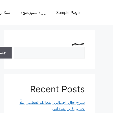
رش
ه
Sample Page
راز «استون‌هنج»
سبک ز
حتوا
جستجو
جست
Recent Posts
شرح حال اجمالی آیت‌الله‌العظمی ملّا
حسین‌قلی همدانی