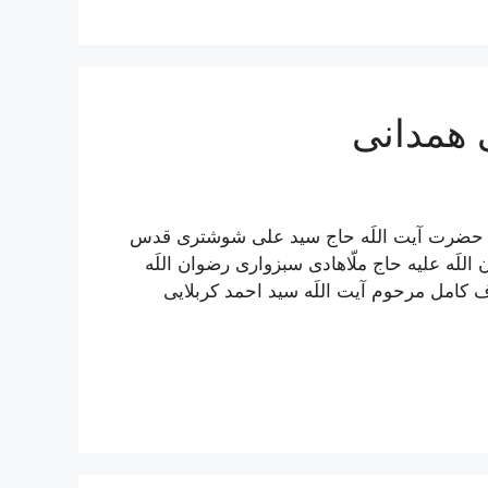
 همدانی
مل حضرت آیت اللَه حاج سید علی شوشتری قدس
للَه علیه حاج ملّاهادی سبزواری رضوان اللَه
ف کامل مرحوم آیت اللَه سيد احمد كربلايى