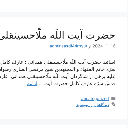
حضرت آیت اللَه ملّاحسینقلی
2024-11-16
از
adminsasdf44rhyut
اساتید حضرت آیت اللَه ملّاحسینقلی همدانی : عارف کا
سرّه خاتم الفقهاء و المجتهدین شیخ مرتضی انصاری رضوان ا
علیه برخی از شاگردان آیت اللَه ملّاحسینقلی همدانی: عار
قدس سرّه عارف کامل حضرت آیت …
ادامه
دسته‌ها
Uncategorized
دیدگاهتان را بنویسید