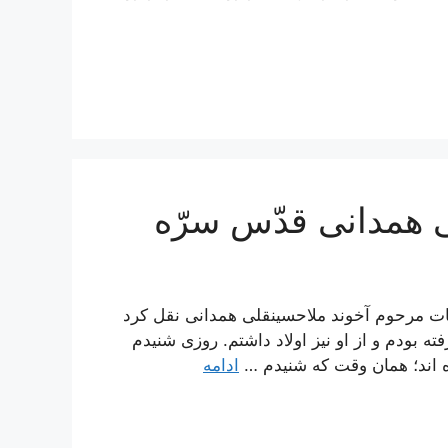
ی همدانی قدّس سرّه
قاسم از كرامات مرحوم آخوند ملاحسينقلى همدانى نقل كرد
 بودم و از او نيز اولاد داشتم. روزى شنيدم
ه‏ اند؛ همان وقت كه شنيدم …
ادامه