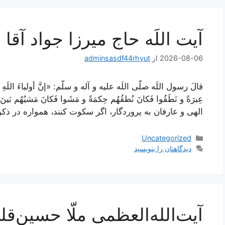
آیت اللَه حاج میرزا جواد آقا
2026-08-06
از
adminsasdf44rhyut
قالَ رسول اللَه صلّى اللَه عليه و آله و سلّم: «إنَّ أولياءَ اللَهِ سَك
عِبرَةً و نَطَقُوا فَكانَ نُطقُهُم حِكمَةً و مَشَوا فَكانَ مَشيُهُم 
الهى و عارفان به پروردگار، اگر سكوت كنند، همواره در ذكر
دسته‌ها
Uncategorized
دیدگاهتان را بنویسید
آیت‌الله‌العظمی ملّا حسین‌ق