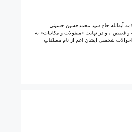
مه آیة‌الله حاج سید محمدحسین حسینی
 قصص»، و در نهایت «منقولات و مکاتبات» به
احوالات شخصی ایشان اعم از نام مصنّفاتِ