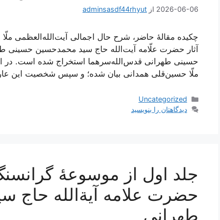
2026-06-06
از
adminsasdf44rhyut
چکیده مقالۀ حاضر، شرح حال اجمالی آیت‌الله‌العظمی ملّا ح
آثار حضرت علّامه آیت‌الله حاج سید محمدحسین حسینی 
حسینی طهرانی قدس‌الله‌سرهما استخراج شده است. در این 
ملّا حسین‌قلی همدانی بیان شده؛ و سپس شخصیت این عار
دسته‌ها
Uncategorized
دیدگاهتان را بنویسید
جلد اول از موسوعۀ گرانسنگ 
حضرت علامه آیة‌الله حاج 
طهرانی