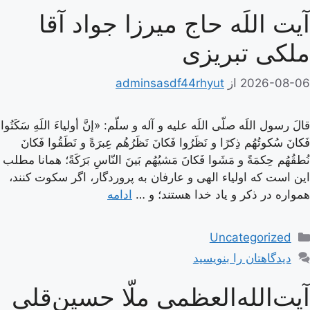
آیت اللَه حاج میرزا جواد آقا
ملکی تبریزی
2026-08-06
از
adminsasdf44rhyut
قالَ رسول اللَه صلّى اللَه عليه و آله و سلّم: «إنَّ أولياءَ اللَهِ سَكَتُوا
فَكانَ سُكوتُهُم ذِكرًا و نَظَرُوا فَكانَ نَظَرُهُم عِبرَةً و نَطَقُوا فَكانَ
نُطقُهُم حِكمَةً و مَشَوا فَكانَ مَشيُهُم بَينَ النّاسِ بَرَكَةً؛ همانا مطلب
اين است كه اولياء الهى و عارفان به پروردگار، اگر سكوت كنند،
همواره در ذكر و ياد خدا هستند؛ و …
ادامه
دسته‌ها
Uncategorized
دیدگاهتان را بنویسید
آیت‌الله‌العظمی ملّا حسین‌قلی