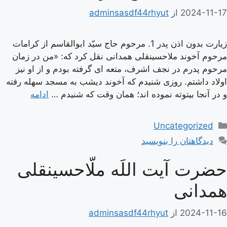
2024-11-17
از
adminsasdf44rhyut
زیارت بدون اذن پدر 1. مرحوم حاج سيّد ابوالقاسم از كرامات
مرحوم آخوند ملاحسينقلى همدانى نقل كرد كه: «من در زمان
مرحوم پدرم در نجف اشرف، متعه‏ اى گرفته بودم و از او نيز
اولاد داشتم. روزى شنيدم كه آخوند ديشب به مسجد سهله رفته
و در آنجا بيتوته نموده‏ اند؛ همان وقت كه شنيدم …
ادامه
دسته‌ها
Uncategorized
دیدگاهتان را بنویسید
حضرت آیت اللَه ملّاحسینقلی
همدانی
2024-11-16
از
adminsasdf44rhyut