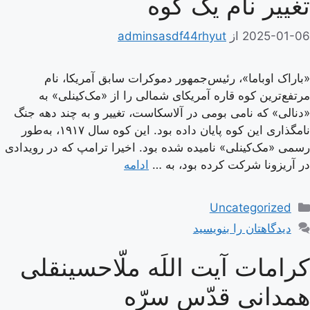
تغییر نام یک کوه
2025-01-06
از
adminsasdf44rhyut
«باراک اوباما»، رئیس‌جمهور دموکرات سابق آمریکا، نام
مرتفع‌ترین کوه قاره آمریکای شمالی را از «مک‌کینلی» به
«دنالی» که نامی بومی در آلاسکاست، تغییر و به چند دهه جنگ
نامگذاری این کوه پایان داده بود. این کوه سال ۱۹۱۷، به‌طور
رسمی «مک‌کینلی» نامیده شده بود. اخیرا ترامپ که در رویدادی
در آریزونا شرکت کرده بود، به …
ادامه
دسته‌ها
Uncategorized
دیدگاهتان را بنویسید
کرامات آیت اللَه ملّاحسینقلی
همدانی قدّس سرّه