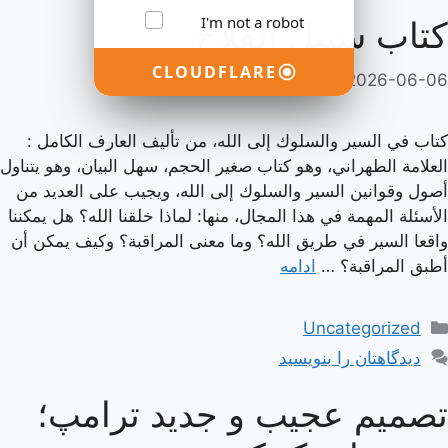
I'm not a robot
كتاب سبيل الفلاح
CLOUDFLARE
2026-06-06
از
adminsasdf44rhyut
كتاب في السير والسلوك إلى الله، من تأليف العارف الكامل :
العلامة الطهراني، وهو كتاب صغير الحجم، سهل البيان، وهو يتناول
أصول وقوانين السير والسلوك إلى الله، ويجيب على العديد من
الأسئلة المهمة في هذا المجال، منها: لماذا خلقنا الله؟ هل يمكننا
واقعا السير في طريق الله؟ وما معنى المراقبة؟ وكيف يمكن أن
أطبق المراقبة؟ …
ادامه
دسته‌ها
Uncategorized
دیدگاهتان را بنویسید
تصمیم عجیب و جدید ترامپ؛