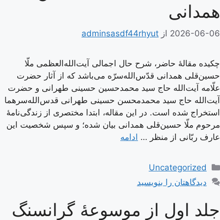
همدانی
2026-06-06
از
adminsasdf44rhyut
چکیده مقالۀ حاضر، شرح حال اجمالی آیت‌الله‌العظمی ملّا
حسین‌قلی همدانی قدّس‌الله‌سرّه می‌باشد که از آثار حضرت
علّامه آیت‌الله حاج سید محمدحسین حسینی طهرانی و حضرت
آیت‌الله حاج سید محمدمحسن حسینی طهرانی قدس‌الله‌سرهما
استخراج شده است. در این مقاله، ابتدا مختصری از زندگی‌نامۀ
مرحوم ملّا حسین‌قلی همدانی بیان شده؛ و سپس شخصیت این
عارف ربّانی از منظر …
ادامه
دسته‌ها
Uncategorized
دیدگاهتان را بنویسید
جلد اول از موسوعۀ گرانسنگ