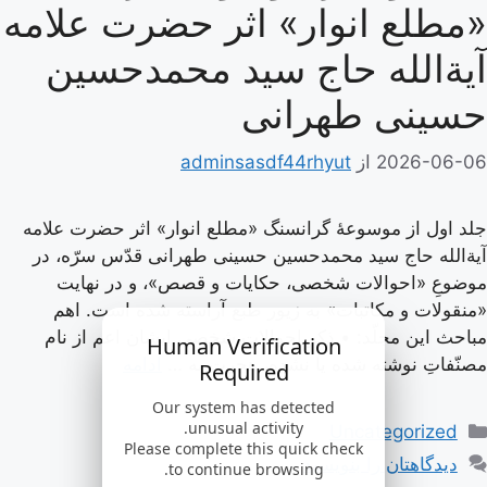
«مطلع انوار» اثر حضرت علامه
آیة‌الله حاج سید محمدحسین
حسینی طهرانی
2026-06-06
از
adminsasdf44rhyut
جلد اول از موسوعۀ گرانسنگ «مطلع انوار» اثر حضرت علامه
آیة‌الله حاج سید محمدحسین حسینی طهرانی قدّس سرّه، در
موضوعِ «احوالات شخصی، حکایات و قصص»، و در نهایت
«منقولات و مکاتبات» به زیور طبع آراسته شده است. اهم
مباحث این مجلّد: • ذکر احوالات شخصی ایشان اعم از نام
Human Verification
مصنّفاتِ نوشته شده یا نشده، هجرت به …
ادامه
Required
Our system has detected
دسته‌ها
unusual activity.
Uncategorized
Please complete this quick check
دیدگاهتان را بنویسید
to continue browsing.