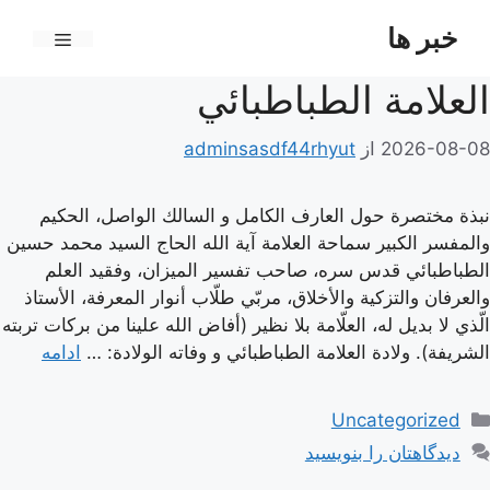
رش
خبر ها
ه
فهرست
حتوا
العلامة الطباطبائي
2026-08-08
از
adminsasdf44rhyut
نبذة مختصرة حول العارف الكامل و السالك الواصل، الحكيم
والمفسر الكبير سماحة العلامة آية الله الحاج السيد محمد حسين
الطباطبائي قدس سره، صاحب تفسير الميزان، وفقيد العلم
والعرفان والتزكية والأخلاق، مربّي طلّاب أنوار المعرفة، الأستاذ
الّذي لا بديل له، العلّامة بلا نظير (أفاض الله علينا من بركات تربته
الشريفة). ولادة العلامة الطباطبائي و وفاته الولادة: …
ادامه
دسته‌ها
Uncategorized
دیدگاهتان را بنویسید