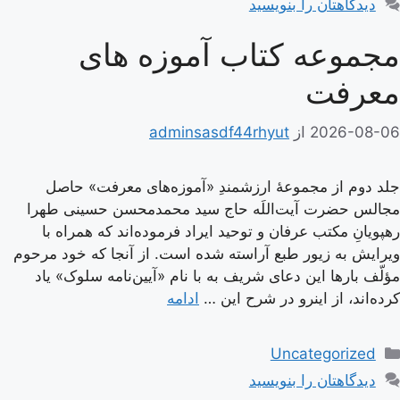
دیدگاهتان را بنویسید
مجموعه کتاب آموزه های
معرفت
2026-08-06
از
adminsasdf44rhyut
جلد دوم از مجموعۀ ارزشمندِ «آموزه‌های معرفت» حاصل
مجالس حضرت آیت‌اللَه حاج سید محمدمحسن حسینی طهرا
رهپویانِ مکتب عرفان و توحید ایراد فرموده‌اند که همراه با
ویرایش به زیور طبع آراسته شده است. از آنجا که خود مرحوم
مؤلّف بارها این دعای شریف به با نام «آیین‌نامه سلوک» یاد
کرده‌اند، از اینرو در شرح این …
ادامه
دسته‌ها
Uncategorized
دیدگاهتان را بنویسید