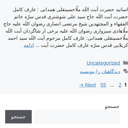
اساتید حضرت آیت اللَه ملّاحسینقلی همدانی : عارف کامل
حضرت آیت اللَه حاج سید علی شوشتری قدس سرّه خاتم
الفقهاء و المجتهدین شیخ مرتضی انصاری رضوان اللَه علیه حاج
ملّاهادی سبزواری رضوان اللَه علیه برخی از شاگردان آیت اللَه
ملّاحسینقلی همدانی: عارف کامل مرحوم آیت اللَه سيد احمد
كربلايى قدس سرّه عارف کامل حضرت آیت …
ادامه
دسته‌ها
Uncategorized
دیدگاهتان را بنویسید
اوبری
Page
Page
Page
→
Next
55
…
2
1
وشته‌ها
جستجو
جستجو