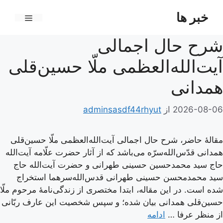
رش
خبر ها
ه
فهرست
حتوا
شرح حال اجمالی
آیت‌الله‌العظمی ملّا حسین‌قلی
همدانی
2026-08-06
از
adminsasdf44rhyut
مقالۀ حاضر، شرح حال اجمالی آیت‌الله‌العظمی ملّا حسین‌قلی
همدانی قدّس‌الله‌سرّه می‌باشد که از آثار حضرت علّامه آیت‌الله
حاج سید محمدحسین حسینی طهرانی و حضرت آیت‌الله حاج
سید محمدمحسن حسینی طهرانی قدس‌الله‌سرهما استخراج
شده است. در این مقاله، ابتدا مختصری از زندگی‌نامۀ مرحوم ملّا
حسین‌قلی همدانی بیان شده؛ و سپس شخصیت این عارف ربّانی
از منظر عرفا …
ادامه