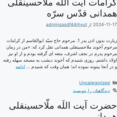
کرامات آیت اللَه ملّاحسینقلی
همدانی قدّس سرّه
2024-11-17
از
adminsasdf44rhyut
زیارت بدون اذن پدر 1. مرحوم حاج سيّد ابوالقاسم از كرامات
مرحوم آخوند ملاحسينقلى همدانى نقل كرد كه: «من در زمان
مرحوم پدرم در نجف اشرف، متعه‏ اى گرفته بودم و از او نيز
اولاد داشتم. روزى شنيدم كه آخوند ديشب به مسجد سهله رفته
و در آنجا بيتوته نموده‏ اند؛ همان وقت كه شنيدم …
ادامه
دسته‌ها
Uncategorized
دیدگاهتان را بنویسید
حضرت آیت اللَه ملّاحسینقلی
همدانی