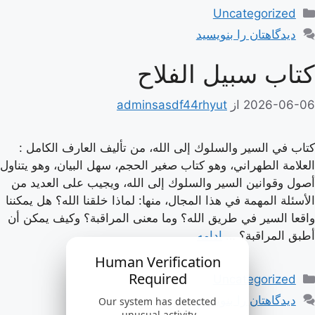
دسته‌ها
Uncategorized
دیدگاهتان را بنویسید
كتاب سبيل الفلاح
2026-06-06
از
adminsasdf44rhyut
كتاب في السير والسلوك إلى الله، من تأليف العارف الكامل :
العلامة الطهراني، وهو كتاب صغير الحجم، سهل البيان، وهو يتناول
أصول وقوانين السير والسلوك إلى الله، ويجيب على العديد من
الأسئلة المهمة في هذا المجال، منها: لماذا خلقنا الله؟ هل يمكننا
واقعا السير في طريق الله؟ وما معنى المراقبة؟ وكيف يمكن أن
أطبق المراقبة؟ …
ادامه
Human Verification
دسته‌ها
Required
Uncategorized
دیدگاهتان را بنویسید
Our system has detected
unusual activity.