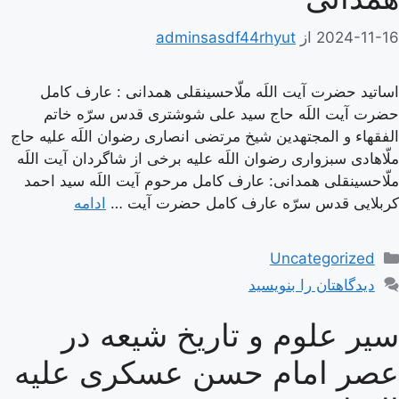
2024-11-16
از
adminsasdf44rhyut
اساتید حضرت آیت اللَه ملّاحسینقلی همدانی : عارف کامل
حضرت آیت اللَه حاج سید علی شوشتری قدس سرّه خاتم
الفقهاء و المجتهدین شیخ مرتضی انصاری رضوان اللَه علیه حاج
ملّاهادی سبزواری رضوان اللَه علیه برخی از شاگردان آیت اللَه
ملّاحسینقلی همدانی: عارف کامل مرحوم آیت اللَه سيد احمد
كربلايى قدس سرّه عارف کامل حضرت آیت …
ادامه
دسته‌ها
Uncategorized
دیدگاهتان را بنویسید
سیر علوم و تاریخ شیعه در
عصر امام حسن عسكرى علیه