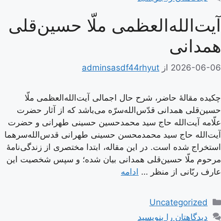
آیت‌الله‌العظمی ملّا حسین‌قلی
همدانی
2026-06-06
از
adminsasdf44rhyut
چکیده مقالۀ حاضر، شرح حال اجمالی آیت‌الله‌العظمی ملّا
حسین‌قلی همدانی قدّس‌الله‌سرّه می‌باشد که از آثار حضرت
علّامه آیت‌الله حاج سید محمدحسین حسینی طهرانی و حضرت
آیت‌الله حاج سید محمدمحسن حسینی طهرانی قدس‌الله‌سرهما
استخراج شده است. در این مقاله، ابتدا مختصری از زندگی‌نامۀ
مرحوم ملّا حسین‌قلی همدانی بیان شده؛ و سپس شخصیت این
عارف ربّانی از منظر …
ادامه
دسته‌ها
Uncategorized
دیدگاهتان را بنویسید