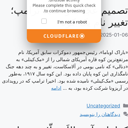
Please complete this quick check
تصمیم عجیب و جدید ترامپ؛
to continue browsing.
تغییر نام یک کوه
I'm not a robot
2025-01-06
از
adminsasdf44rhyut
CLOUDFLARE
«باراک اوباما»، رئیس‌جمهور دموکرات سابق آمریکا، نام
مرتفع‌ترین کوه قاره آمریکای شمالی را از «مک‌کینلی» به
«دنالی» که نامی بومی در آلاسکاست، تغییر و به چند دهه جنگ
نامگذاری این کوه پایان داده بود. این کوه سال ۱۹۱۷، به‌طور
رسمی «مک‌کینلی» نامیده شده بود. اخیرا ترامپ که در رویدادی
در آریزونا شرکت کرده بود، به …
ادامه
دسته‌ها
Uncategorized
دیدگاهتان را بنویسید