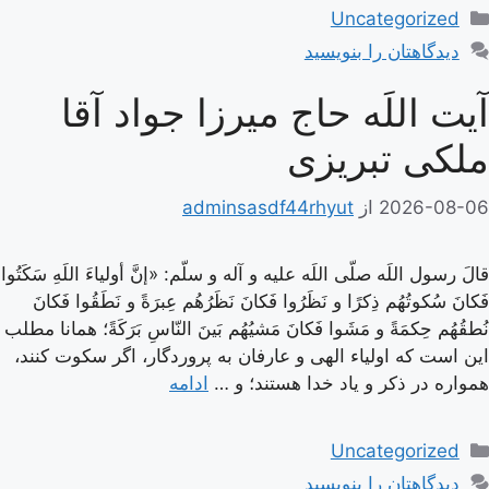
دسته‌ها
Uncategorized
دیدگاهتان را بنویسید
آیت اللَه حاج میرزا جواد آقا
ملکی تبریزی
2026-08-06
از
adminsasdf44rhyut
قالَ رسول اللَه صلّى اللَه عليه و آله و سلّم: «إنَّ أولياءَ اللَهِ سَكَتُوا
فَكانَ سُكوتُهُم ذِكرًا و نَظَرُوا فَكانَ نَظَرُهُم عِبرَةً و نَطَقُوا فَكانَ
نُطقُهُم حِكمَةً و مَشَوا فَكانَ مَشيُهُم بَينَ النّاسِ بَرَكَةً؛ همانا مطلب
اين است كه اولياء الهى و عارفان به پروردگار، اگر سكوت كنند،
همواره در ذكر و ياد خدا هستند؛ و …
ادامه
دسته‌ها
Uncategorized
دیدگاهتان را بنویسید