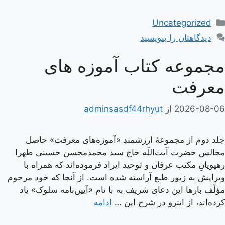
دسته‌ها
Uncategorized
دیدگاهتان را بنویسید
مجموعه کتاب آموزه های
معرفت
2026-08-06
از
adminsasdf44rhyut
جلد دوم از مجموعۀ ارزشمندِ «آموزه‌های معرفت» حاصل
مجالس حضرت آیت‌اللَه حاج سید محمدمحسن حسینی طهرا
رهپویانِ مکتب عرفان و توحید ایراد فرموده‌اند که همراه با
ویرایش به زیور طبع آراسته شده است. از آنجا که خود مرحوم
مؤلّف بارها این دعای شریف به با نام «آیین‌نامه سلوک» یاد
کرده‌اند، از اینرو در شرح این …
ادامه