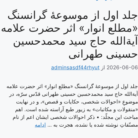
جلد اول از موسوعۀ گرانسنگ
«مطلع انوار» اثر حضرت علامه
آیة‌الله حاج سید محمدحسین
حسینی طهرانی
2026-06-06
از
adminsasdf44rhyut
جلد اول از موسوعۀ گرانسنگ «مطلع انوار» اثر حضرت علامه
آیة‌الله حاج سید محمدحسین حسینی طهرانی قدّس سرّه، در
موضوعِ «احوالات شخصی، حکایات و قصص»، و در نهایت
«منقولات و مکاتبات» به زیور طبع آراسته شده است. اهم
مباحث این مجلّد: • ذکر احوالات شخصی ایشان اعم از نام
مصنّفاتِ نوشته شده یا نشده، هجرت به …
ادامه