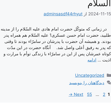
السلام
2024-11-15
از
adminsasdf44rhyut
در زمانى كه متوكّل حضرت امام هادى علیه السّلام را از مدینه
طلبید، حضرت امام حسن عسكرى1 علیه السّلام هم همراه پدر
بودند. و همیشه آن حضرت با پدرشان در سامرّاء بودند تا وقتى
كه پدر به رفیق أعلى واصل شد. آنگاه حضرت در این مدّت
كوتاه عمرشان پس از این در سامرّاء با زندگى توأم با مرارت و
اذیت …
ادامه
دسته‌ها
Uncategorized
دیدگاهتان را بنویسید
اوبری
Page
Page
Page
→
Next
55
…
2
1
وشته‌ها