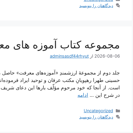
دیدگاهتان را بنویسید
مجموعه کتاب آموزه های م
2026-08-06
از
adminsasdf44rhyut
جلد دوم از مجموعۀ ارزشمندِ «آموزه‌های معرفت» حاصل
حسینی طهرا رهپویانِ مکتب عرفان و توحید ایراد فرموده‌ان
است. از آنجا که خود مرحوم مؤلّف بارها این دعای شریف به ب
در شرح این …
ادامه
دسته‌ها
Uncategorized
دیدگاهتان را بنویسید