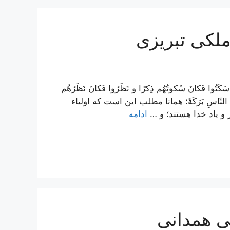
 ملکی تبریزی
َتُوا فَكانَ سُكوتُهُم ذِكرًا و نَظَرُوا فَكانَ نَظَرُهُم
بَينَ النّاسِ بَرَكَةً؛ همانا مطلب اين است كه اولياء
 و ياد خدا هستند؛ و …
ادامه
لی همدانی