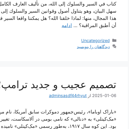
كتاب في السير والسلوك إلى الله، من تأليف العارف الكامل
سهل البيان، وهو يتناول أصول وقوانين السير والسلوك إلى 
هذا المجال، منها: لماذا خلقنا الله؟ هل يمكننا واقعا السي
أن أطبق المراقبة؟ …
ادامه
دسته‌ها
Uncategorized
دیدگاهتان را بنویسید
تصمیم عجیب و جدید ترامپ؛ ت
2025-01-06
از
adminsasdf44rhyut
«باراک اوباما»، رئیس‌جمهور دموکرات سابق آمریکا، نام مرت
«مک‌کینلی» به «دنالی» که نامی بومی در آلاسکاست، تغییر و
بود. این کوه سال ۱۹۱۷، به‌طور رسمی «مک‌کین