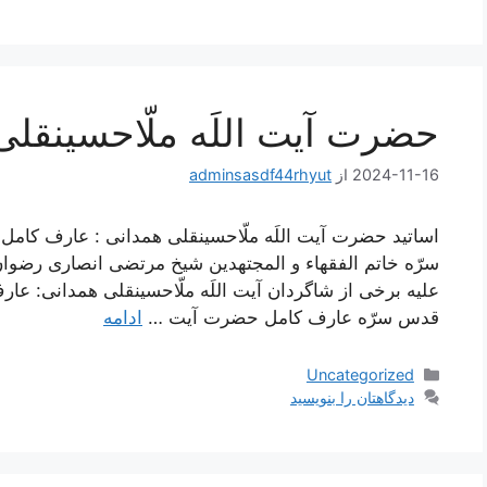
حضرت آیت اللَه ملّاحسینقلی
2024-11-16
از
adminsasdf44rhyut
اساتید حضرت آیت اللَه ملّاحسینقلی همدانی : عارف کا
سرّه خاتم الفقهاء و المجتهدین شیخ مرتضی انصاری رضوان ا
علیه برخی از شاگردان آیت اللَه ملّاحسینقلی همدانی: عار
قدس سرّه عارف کامل حضرت آیت …
ادامه
دسته‌ها
Uncategorized
دیدگاهتان را بنویسید