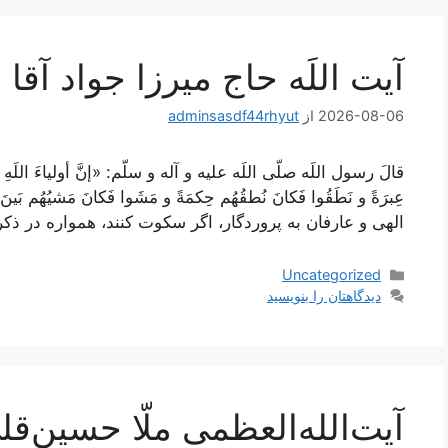
آیت اللَه حاج میرزا جواد آقا
2026-08-06
از
adminsasdf44rhyut
قالَ رسول اللَه صلّى اللَه عليه و آله و سلّم: «إنَّ أولياءَ اللَهِ سَك
عِبرَةً و نَطَقُوا فَكانَ نُطقُهُم حِكمَةً و مَشَوا فَكانَ مَشيُهُم 
الهى و عارفان به پروردگار، اگر سكوت كنند، همواره در ذكر
دسته‌ها
Uncategorized
دیدگاهتان را بنویسید
آیت‌الله‌العظمی ملّا حسین‌ق