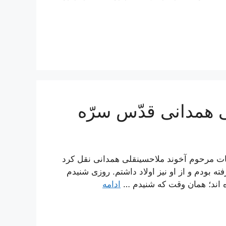
ی همدانی قدّس سرّه
قاسم از كرامات مرحوم آخوند ملاحسينقلى همدانى نقل كرد
 بودم و از او نيز اولاد داشتم. روزى شنيدم
ه‏ اند؛ همان وقت كه شنيدم …
ادامه