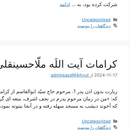
شرکت کرده بود، به …
ادامه
دسته‌ها
Uncategorized
دیدگاهتان را بنویسید
کرامات آیت اللَه ملّاحسینقل
2024-11-17
از
adminsasdf44rhyut
زیارت بدون اذن پدر 1. مرحوم حاج سيّد ابوال
كه: «من در زمان مرحوم پدرم در نجف اشرف، متعه‏ اى گرفته
كه آخوند ديشب به مسجد سهله رفته و در آنجا بيتوته نمود
دسته‌ها
Uncategorized
دیدگاهتان را بنویسید