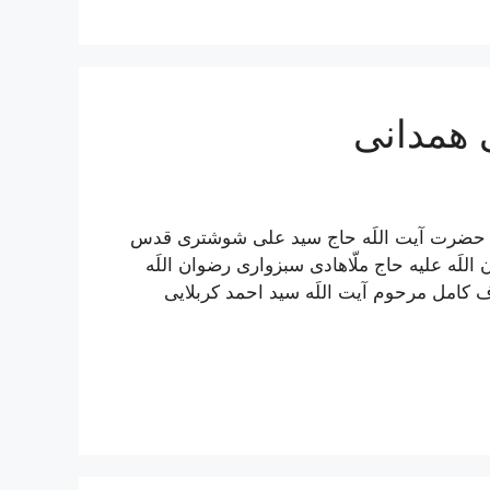
 همدانی
مل حضرت آیت اللَه حاج سید علی شوشتری قدس
للَه علیه حاج ملّاهادی سبزواری رضوان اللَه
ف کامل مرحوم آیت اللَه سيد احمد كربلايى