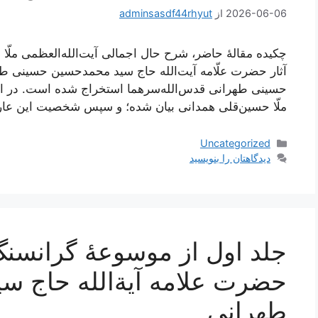
2026-06-06
از
adminsasdf44rhyut
چکیده مقالۀ حاضر، شرح حال اجمالی آیت‌الله‌العظمی ملّا ح
آثار حضرت علّامه آیت‌الله حاج سید محمدحسین حسینی 
حسینی طهرانی قدس‌الله‌سرهما استخراج شده است. در این 
ملّا حسین‌قلی همدانی بیان شده؛ و سپس شخصیت این عار
دسته‌ها
Uncategorized
دیدگاهتان را بنویسید
جلد اول از موسوعۀ گرانسنگ 
حضرت علامه آیة‌الله حاج 
طهرانی