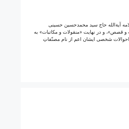
مه آیة‌الله حاج سید محمدحسین حسینی
 قصص»، و در نهایت «منقولات و مکاتبات» به
احوالات شخصی ایشان اعم از نام مصنّفاتِ