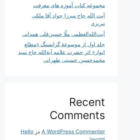
مجموعه کتاب آموزه های معرفت
آیت اللَه حاج میرزا جواد آقا ملکی
تبریزی
آیت‌الله‌العظمی ملّا حسین‌قلی همدانی
جلد اول از موسوعۀ گرانسنگ «مطلع
انوار» اثر حضرت علامه آیة‌الله حاج سید
محمدحسین حسینی طهرانی
Recent
Comments
A WordPress Commenter
در
Hello
world!