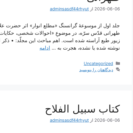
2026-06-06
از
adminsasdf44rhyut
جلد اول از موسوعۀ گرانسنگ «مطلع انوار» اثر حضرت علا
طهرانی قدّس سرّه، در موضوعِ «احوالات شخصی، حکایات و
زیور طبع آراسته شده است. اهم مباحث این مجلّد: • ذکر 
نوشته شده یا نشده، هجرت به …
ادامه
دسته‌ها
Uncategorized
دیدگاهتان را بنویسید
كتاب سبيل الفلاح
2026-06-06
از
adminsasdf44rhyut