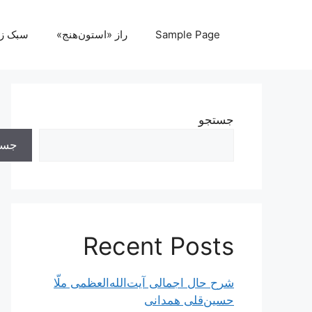
رش
ه
Sample Page
راز «استون‌هنج»
سبک ز
حتوا
جستجو
جست
Recent Posts
شرح حال اجمالی آیت‌الله‌العظمی ملّا
حسین‌قلی همدانی