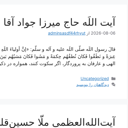
آیت اللَه حاج میرزا جواد آقا
2026-08-06
از
adminsasdf44rhyut
قالَ رسول اللَه صلّى اللَه عليه و آله و سلّم: «إنَّ أولياءَ اللَهِ سَك
عِبرَةً و نَطَقُوا فَكانَ نُطقُهُم حِكمَةً و مَشَوا فَكانَ مَشيُهُم 
الهى و عارفان به پروردگار، اگر سكوت كنند، همواره در ذكر
دسته‌ها
Uncategorized
دیدگاهتان را بنویسید
آیت‌الله‌العظمی ملّا حسین‌ق