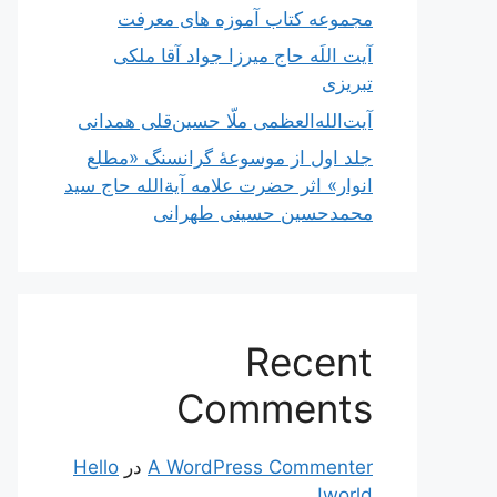
مجموعه کتاب آموزه های معرفت
آیت اللَه حاج میرزا جواد آقا ملکی
تبریزی
آیت‌الله‌العظمی ملّا حسین‌قلی همدانی
جلد اول از موسوعۀ گرانسنگ «مطلع
انوار» اثر حضرت علامه آیة‌الله حاج سید
محمدحسین حسینی طهرانی
Recent
Comments
A WordPress Commenter
در
Hello
world!