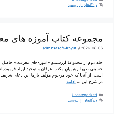
دیدگاهتان را بنویسید
مجموعه کتاب آموزه های م
2026-08-06
از
adminsasdf44rhyut
جلد دوم از مجموعۀ ارزشمندِ «آموزه‌های معرفت» حاصل
حسینی طهرا رهپویانِ مکتب عرفان و توحید ایراد فرموده‌ان
است. از آنجا که خود مرحوم مؤلّف بارها این دعای شریف به ب
در شرح این …
ادامه
دسته‌ها
Uncategorized
دیدگاهتان را بنویسید