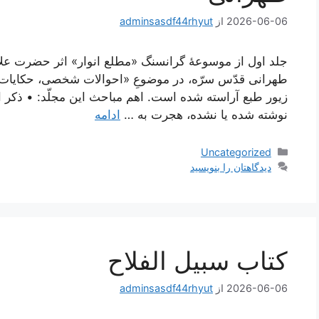
2026-06-06
از
adminsasdf44rhyut
جلد اول از موسوعۀ گرانسنگ «مطلع انوار» اثر حضرت علا
طهرانی قدّس سرّه، در موضوعِ «احوالات شخصی، حکایات و
زیور طبع آراسته شده است. اهم مباحث این مجلّد: • ذکر 
نوشته شده یا نشده، هجرت به …
ادامه
دسته‌ها
Uncategorized
دیدگاهتان را بنویسید
كتاب سبيل الفلاح
2026-06-06
از
adminsasdf44rhyut