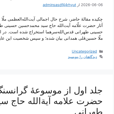
2026-06-06
از
adminsasdf44rhyut
چکیده مقالۀ حاضر، شرح حال اجمالی آیت‌الله‌العظمی ملّا ح
آثار حضرت علّامه آیت‌الله حاج سید محمدحسین حسینی 
حسینی طهرانی قدس‌الله‌سرهما استخراج شده است. در این 
ملّا حسین‌قلی همدانی بیان شده؛ و سپس شخصیت این عار
دسته‌ها
Uncategorized
دیدگاهتان را بنویسید
جلد اول از موسوعۀ گرانسنگ 
حضرت علامه آیة‌الله حاج 
طهرانی