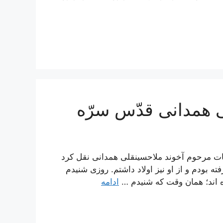
ی همدانی قدّس سرّه
قاسم از كرامات مرحوم آخوند ملاحسينقلى همدانى نقل كرد
 بودم و از او نيز اولاد داشتم. روزى شنيدم
ه‏ اند؛ همان وقت كه شنيدم …
ادامه