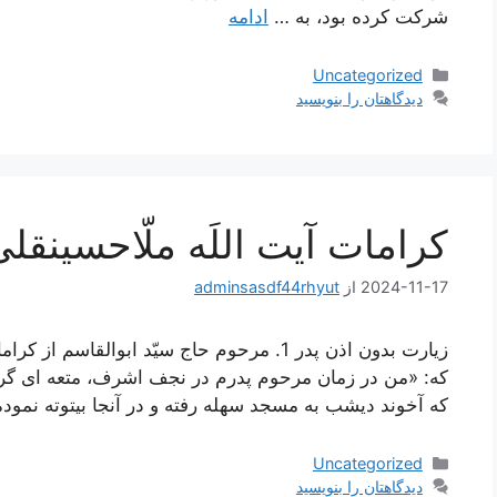
شرکت کرده بود، به …
ادامه
دسته‌ها
Uncategorized
دیدگاهتان را بنویسید
کرامات آیت اللَه ملّاحسینقل
2024-11-17
از
adminsasdf44rhyut
زیارت بدون اذن پدر 1. مرحوم حاج سيّد ابوال
كه: «من در زمان مرحوم پدرم در نجف اشرف، متعه‏ اى گرفته
كه آخوند ديشب به مسجد سهله رفته و در آنجا بيتوته نمود
دسته‌ها
Uncategorized
دیدگاهتان را بنویسید