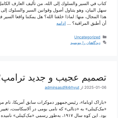
كتاب في السير والسلوك إلى الله، من تأليف العارف الكامل
سهل البيان، وهو يتناول أصول وقوانين السير والسلوك إلى 
هذا المجال، منها: لماذا خلقنا الله؟ هل يمكننا واقعا السي
أن أطبق المراقبة؟ …
ادامه
دسته‌ها
Uncategorized
دیدگاهتان را بنویسید
تصمیم عجیب و جدید ترامپ؛ ت
2025-01-06
از
adminsasdf44rhyut
«باراک اوباما»، رئیس‌جمهور دموکرات سابق آمریکا، نام مرت
«مک‌کینلی» به «دنالی» که نامی بومی در آلاسکاست، تغییر و
بود. این کوه سال ۱۹۱۷، به‌طور رسمی «مک‌کین