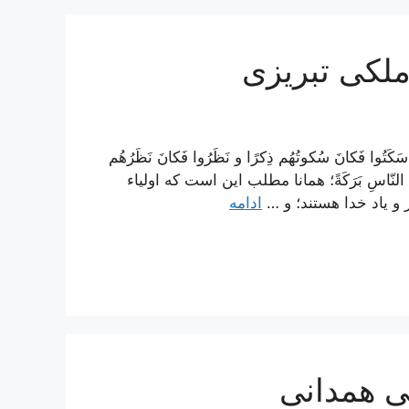
 ملکی تبریزی
َتُوا فَكانَ سُكوتُهُم ذِكرًا و نَظَرُوا فَكانَ نَظَرُهُم
بَينَ النّاسِ بَرَكَةً؛ همانا مطلب اين است كه اولياء
 و ياد خدا هستند؛ و …
ادامه
لی همدانی