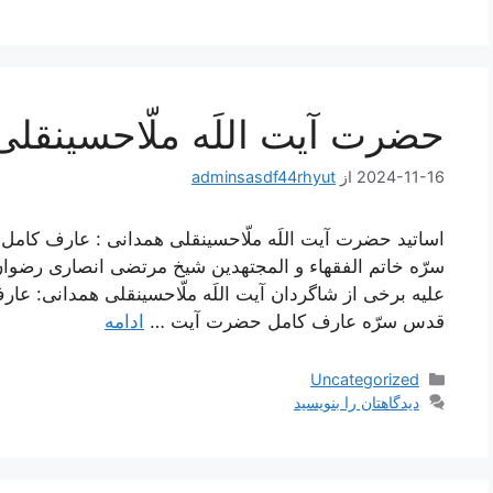
حضرت آیت اللَه ملّاحسینقلی
2024-11-16
از
adminsasdf44rhyut
اساتید حضرت آیت اللَه ملّاحسینقلی همدانی : عارف کا
سرّه خاتم الفقهاء و المجتهدین شیخ مرتضی انصاری رضوان ا
علیه برخی از شاگردان آیت اللَه ملّاحسینقلی همدانی: عار
قدس سرّه عارف کامل حضرت آیت …
ادامه
دسته‌ها
Uncategorized
دیدگاهتان را بنویسید