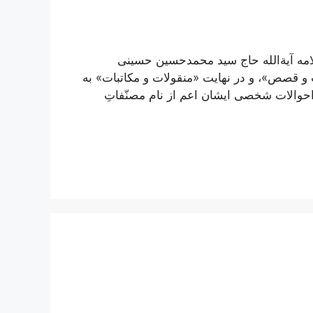
مه آیة‌الله حاج سید محمدحسین حسینی
 قصص»، و در نهایت «منقولات و مکاتبات» به
احوالات شخصی ایشان اعم از نام مصنّفاتِ