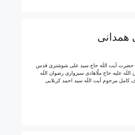
 همدانی
مل حضرت آیت اللَه حاج سید علی شوشتری قدس
للَه علیه حاج ملّاهادی سبزواری رضوان اللَه
ف کامل مرحوم آیت اللَه سيد احمد كربلايى