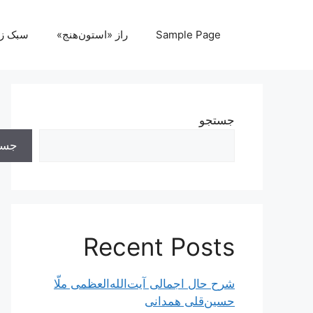
رش
ه
Sample Page
راز «استون‌هنج»
سبک ز
حتوا
جستجو
جست
Recent Posts
شرح حال اجمالی آیت‌الله‌العظمی ملّا
حسین‌قلی همدانی